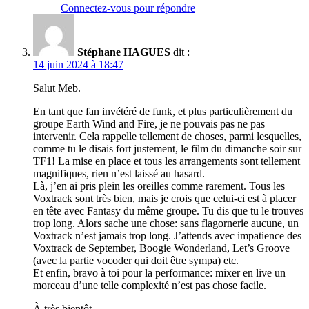
Connectez-vous pour répondre
Stéphane HAGUES
dit :
14 juin 2024 à 18:47
Salut Meb.
En tant que fan invétéré de funk, et plus particulièrement du
groupe Earth Wind and Fire, je ne pouvais pas ne pas
intervenir. Cela rappelle tellement de choses, parmi lesquelles,
comme tu le disais fort justement, le film du dimanche soir sur
TF1! La mise en place et tous les arrangements sont tellement
magnifiques, rien n’est laissé au hasard.
Là, j’en ai pris plein les oreilles comme rarement. Tous les
Voxtrack sont très bien, mais je crois que celui-ci est à placer
en tête avec Fantasy du même groupe. Tu dis que tu le trouves
trop long. Alors sache une chose: sans flagornerie aucune, un
Voxtrack n’est jamais trop long. J’attends avec impatience des
Voxtrack de September, Boogie Wonderland, Let’s Groove
(avec la partie vocoder qui doit être sympa) etc.
Et enfin, bravo à toi pour la performance: mixer en live un
morceau d’une telle complexité n’est pas chose facile.
À très bientôt.