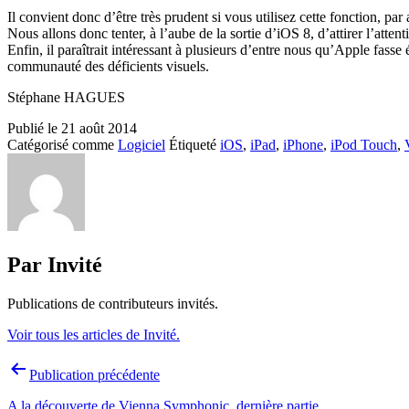
Il convient donc d’être très prudent si vous utilisez cette fonction, par 
Nous allons donc tenter, à l’aube de la sortie d’iOS 8, d’attirer l’atte
Enfin, il paraîtrait intéressant à plusieurs d’entre nous qu’Apple fasse é
communauté des déficients visuels.
Stéphane HAGUES
Publié le
21 août 2014
Catégorisé comme
Logiciel
Étiqueté
iOS
,
iPad
,
iPhone
,
iPod Touch
,
Par Invité
Publications de contributeurs invités.
Voir tous les articles de Invité.
Navigation
Publication précédente
de
A la découverte de Vienna Symphonic, dernière partie