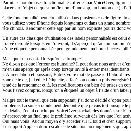
Parmi les nombreuses fonctionnalités offertes par VoiceOver, figure la
placer sur l’objet en question (le nom d’une app, un bouton etc.), d’ef
Cette fonctionnalité peut être utilisée dans plusieurs cas de figure.
vous utilisez votre iPhone depuis longtemps et dans un grand nombre de
tête chinois. Renommer cette app par un nom explicite pourra donc vo
Un autre cas classique d’utilisation des labels personnalisés est celui
trouvé dérouté lorsque, en l’ouvrant, il s’aperçoit qu’aucun bouton n’
d’une étiquette personnalisée peut grandement améliorer l’accessibilité
Mais que se passe-t-il lorsqu’on se trompe?
Ne dit-on pas que l’erreur est humaine? Il peut donc nous arriver d’en
m’en suis aperçu qu’après coup lorsqu’invité à entrer mes identifiants
« Alimentation et boissons, Entrez votre mot de passe ». D’abord très s
zone de texte, j’ai édité l’étiquette, effacé son contenu puis enregistré 
tenté de la renommer et là, les modifications ont bien été prises en co
Vous l’avez compris, lorsqu’on a étiqueté un objet à l’aide d’un label p
Malgré tout le travail que cela supposait, j’ai donc décidé d’opter pou
problème. La suite a rapidement démontré que j’avais tort puisque le pr
les détails, j’en ai conclu que VoiceOver stockait des données sur iCl
m’apercevoir au final que le problème survenait dès lors que l’on act
Oui mais voilà! Aucun moyen d’y accéder sur iCloud et d’en supprime
Le support Apple a donc escalé cette situation aux ingénieurs qui, ap