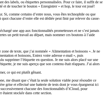
nt des labels, ou étiquettes personnalisées.
Pour ce faire, il suffit de se
 et de toucher le bouton « Enregistrer » et hop, le tour est joué!
ur. Si, comme certains d’entre nous, vous êtes technophile ou que
quoi chacune d’entre elle est dédiée peut finir par relever du casse-
téléchargé une app aux fonctionnalités prometteuses et ne s’est jamais
rtes un petit travail au départ, mais nommer ces boutons à l’aide
ne zone de texte, que j’ai nommée « Alimentation et boissons ». Je ne
entation et boissons, Entrez votre adresse e-mail », puis
lu supprimer l’étiquette en question. Je me suis alors placé sur une
’étiquette, je me suis aperçu que son contenu était réapparu. J’ai alors
mer, ce qui est plutôt gênant.
ne, me disant que c’était la seule solution viable pour résoudre ce
e grise et effectué une batterie de tests dont je vous épargnerai ici
ant successivement chacune des fonctionnalités d’iCloud, pour
 étaient stockée dans cette section.