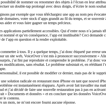
 possibilité de nommer ou renommer des objets à l’écran en leur attribua
fectuer un double-tap prolongé avec deux doigts, d’écrire le nom souhaité
 Imaginons par exemple que vous téléchargiez une app au nom peu évocate
 domaines, votre stock d’apps grandit au fil du temps, et se souvenir à 
us aider et vous faire gagner un temps précieux.
 des applications partiellement accessibles. Qui d’entre nous n’a jamais 
est nommé et qu’en conséquence, l’app est inutilisable? Ceci demande ce
 de l’app en question et la rendre exploitable.
 commettre à tous. Il y a quelque temps, j’ai donc étiqueté par erreur u
 sur un site web, VoiceOver s’est mis à prononcer successivement « Alim
urpris, j’ai fini par reproduire et comprendre le problème. J’ai donc vou
les modifications, sans résultat. Le problème subsistait et, en rééditant l
mpte.
ersonnalisé, il est possible de modifier ce dernier, mais pas de le suppri
r une solution radicale en restaurant mon iPhone en tant que nouvel iPho
oblème est instantanément réapparu. Après avoir fait travailler ma matièr
oud et j’ai décidé de faire une nouvelle restauration pas à pas en activ
ivait « Documents et données » et en conclure que les données VoiceOver
r le contenu.
rès un mois, ne m’ont encore fourni aucune réponse.