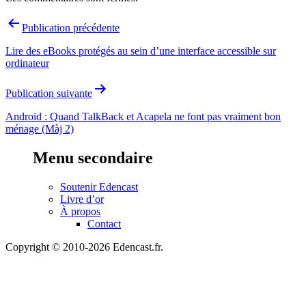
Navigation
Publication précédente
de
Lire des eBooks protégés au sein d’une interface accessible sur
l’article
ordinateur
Publication suivante
Android : Quand TalkBack et Acapela ne font pas vraiment bon
ménage (Màj 2)
Menu secondaire
Soutenir Edencast
Livre d’or
À propos
Contact
Copyright © 2010-2026 Edencast.fr.