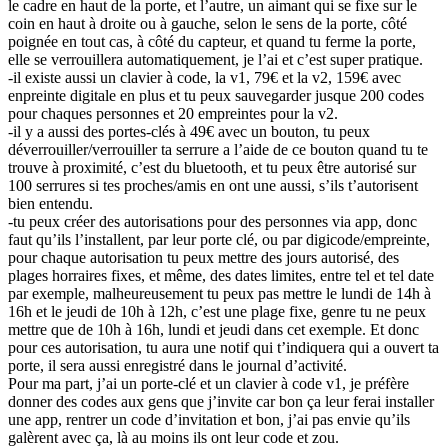
le cadre en haut de la porte, et l’autre, un aimant qui se fixe sur le
coin en haut à droite ou à gauche, selon le sens de la porte, côté
poignée en tout cas, à côté du capteur, et quand tu ferme la porte,
elle se verrouillera automatiquement, je l’ai et c’est super pratique.
-il existe aussi un clavier à code, la v1, 79€ et la v2, 159€ avec
enpreinte digitale en plus et tu peux sauvegarder jusque 200 codes
pour chaques personnes et 20 empreintes pour la v2.
-il y a aussi des portes-clés à 49€ avec un bouton, tu peux
déverrouiller/verrouiller ta serrure a l’aide de ce bouton quand tu te
trouve à proximité, c’est du bluetooth, et tu peux être autorisé sur
100 serrures si tes proches/amis en ont une aussi, s’ils t’autorisent
bien entendu.
-tu peux créer des autorisations pour des personnes via app, donc
faut qu’ils l’installent, par leur porte clé, ou par digicode/empreinte,
pour chaque autorisation tu peux mettre des jours autorisé, des
plages horraires fixes, et même, des dates limites, entre tel et tel date
par exemple, malheureusement tu peux pas mettre le lundi de 14h à
16h et le jeudi de 10h à 12h, c’est une plage fixe, genre tu ne peux
mettre que de 10h à 16h, lundi et jeudi dans cet exemple. Et donc
pour ces autorisation, tu aura une notif qui t’indiquera qui a ouvert ta
porte, il sera aussi enregistré dans le journal d’activité.
Pour ma part, j’ai un porte-clé et un clavier à code v1, je préfère
donner des codes aux gens que j’invite car bon ça leur ferai installer
une app, rentrer un code d’invitation et bon, j’ai pas envie qu’ils
galèrent avec ça, là au moins ils ont leur code et zou.