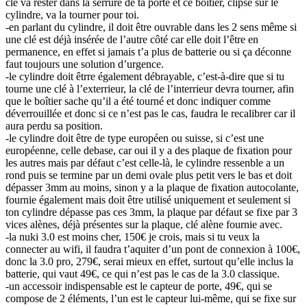
clé va rester dans la serrure de ta porte et ce boîtier, clipsé sur le
cylindre, va la tourner pour toi.
-en parlant du cylindre, il doit être ouvrable dans les 2 sens même si
une clé est déjà insérée de l’autre côté car elle doit l’être en
permanence, en effet si jamais t’a plus de batterie ou si ça déconne
faut toujours une solution d’urgence.
-le cylindre doit êtrre également débrayable, c’est-à-dire que si tu
tourne une clé à l’exterrieur, la clé de l’interrieur devra tourner, afin
que le boîtier sache qu’il a été tourné et donc indiquer comme
déverrouillée et donc si ce n’est pas le cas, faudra le recalibrer car il
aura perdu sa position.
-le cylindre doit être de type européen ou suisse, si c’est une
européenne, celle debase, car oui il y a des plaque de fixation pour
les autres mais par défaut c’est celle-là, le cylindre ressenble a un
rond puis se termine par un demi ovale plus petit vers le bas et doit
dépasser 3mm au moins, sinon y a la plaque de fixation autocolante,
fournie également mais doit être utilisé uniquement et seulement si
ton cylindre dépasse pas ces 3mm, la plaque par défaut se fixe par 3
vices alènes, déjà présentes sur la plaque, clé alène fournie avec.
-la nuki 3.0 est moins cher, 150€ je crois, mais si tu veux la
connecter au wifi, il faudra t’aquiter d’un pont de connexion à 100€,
donc la 3.0 pro, 279€, serai mieux en effet, surtout qu’elle inclus la
batterie, qui vaut 49€, ce qui n’est pas le cas de la 3.0 classique.
-un accessoir indispensable est le capteur de porte, 49€, qui se
compose de 2 éléments, l’un est le capteur lui-même, qui se fixe sur