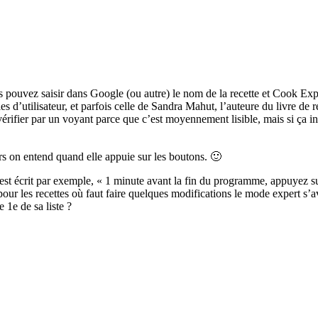
us pouvez saisir dans Google (ou autre) le nom de la recette et Cook Ex
es d’utilisateur, et parfois celle de Sandra Mahut, l’auteure du livre de re
érifier par un voyant parce que c’est moyennement lisible, mais si ça intér
urs on entend quand elle appuie sur les boutons. 🙂
 est écrit par exemple, « 1 minute avant la fin du programme, appuyez s
 pour les recettes où faut faire quelques modifications le mode expert s’a
 1e de sa liste ?