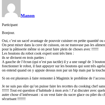
Manon
Participant
Bonjour.
Oui, c’est un sacré avantage de pouvoir cuisiner en petite quantité o
On peut mixer dans la cuve de cuisson, on ne transvase pas les aliments
pour la pâtisserie même si on peut faire plein de choses avec !!!!!!
Les boutons du robot cook expert sont très bien :
ils se divisent en trois parties :
A gauche de l’écran (qui n’est pas tactile) il y a une rangé de 3 bouton
fonctionner le robot, il faut appuyer sur les boutons qui sont très agré
on entend quand on y appuie dessus non par un bip mais par la touch
Si on est plusieurs à faire remonter à Magimix le problème de l’accessi
Je ne suis pas sûre qu’on puisse faire les recettes du cooking chef sans
!!!!!! Tout est question d’habitude à mon avis ! J’ai discuter avec quelq
autre chose d’intéressant : si on veut faire du sucre glace ou piler du c
sécurisant !!!!!!!