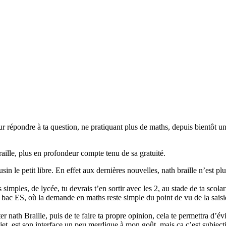
pour répondre à ta question, ne pratiquant plus de maths, depuis bientôt
braille, plus en profondeur compte tenu de sa gratuité.
in le petit libre. En effet aux dernières nouvelles, nath braille n’est 
imples, de lycée, tu devrais t’en sortir avec les 2, au stade de ta scolar
un bac ES, où la demande en maths reste simple du point de vu de la saisie.
r nath Braille, puis de te faire ta propre opinion, cela te permettra d’é
ujet, est son interface un peu merdique à mon goût, mais ça c’est subjecti