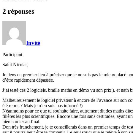
2 réponses
Invité
Participant
Salut Nicolas,
Je tiens en premier lieu à préciser que je ne suis pas le mieux placé 
d’être rapidement dépassée.
J’ai testé ces 2 logiciels, braille maths en démo vu son prix:), et nath 
Malheureusement le logiciel privateur à encore de l’avance sur son cous
été repris ? Mais je n’en suis pas informé !)
Néanmoins pour ce que tu souhaite faire, autrement dit des maths dites s
filières les plus scientifiques. Encore une fois sans certitudes, ayant 
bien sorcier au final.
Don très franchement, je te conseillerais dans un premier temps de teste
sait il pourra peut-être te convenir. Le seul souci que je relève à son s