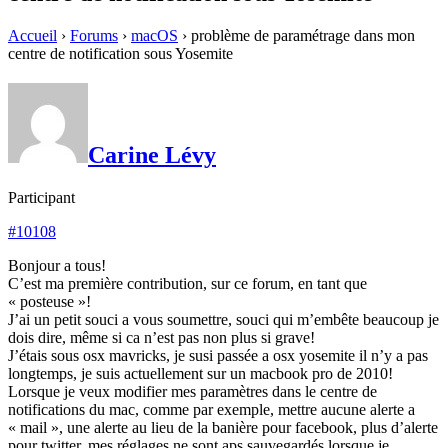
Accueil
›
Forums
›
macOS
›
problème de paramétrage dans mon
centre de notification sous Yosemite
Carine Lévy
Participant
#10108
Bonjour a tous!
C’est ma première contribution, sur ce forum, en tant que
« posteuse »!
J’ai un petit souci a vous soumettre, souci qui m’embête beaucoup je
dois dire, même si ca n’est pas non plus si grave!
J’étais sous osx mavricks, je susi passée a osx yosemite il n’y a pas
longtemps, je suis actuellement sur un macbook pro de 2010!
Lorsque je veux modifier mes paramètres dans le centre de
notifications du mac, comme par exemple, mettre aucune alerte a
« mail », une alerte au lieu de la banière pour facebook, plus d’alerte
pour twitter, mes réglages ne sont aps sauvegardés lorsque je