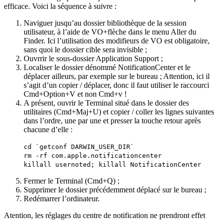
efficace. Voici la séquence à suivre :
Naviguer jusqu’au dossier bibliothèque de la session
utilisateur, à l’aide de VO+flèche dans le menu Aller du
Finder. Ici l’utilisation des modifieurs de VO est obligatoire,
sans quoi le dossier cible sera invisible ;
Ouvrrir le sous-dossier Application Support ;
Localiser le dossier dénommé NotificationCenter et le
déplacer ailleurs, par exemple sur le bureau ; Attention, ici il
s’agit d’un copier / déplacer, donc il faut utiliser le raccourci
Cmd+Option+V et non Cmd+v !
A présent, ouvrir le Terminal situé dans le dossier des
utilitaires (Cmd+Maj+U) et copier / coller les lignes suivantes
dans l’ordre, une par une et presser la touche retour après
chacune d’elle :
cd `getconf DARWIN_USER_DIR`
rm -rf com.apple.notificationcenter
killall usernoted; killall NotificationCenter
Fermer le Terminal (Cmd+Q) ;
Supprimer le dossier précédemment déplacé sur le bureau ;
Redémarrer l’ordinateur.
Atention, les réglages du centre de notification ne prendront effet