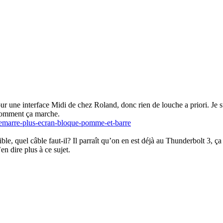
pour une interface Midi de chez Roland, donc rien de louche a priori. Je 
e comment ça marche.
emarre-plus-ecran­-bloque-pomme-et-bar­re
ble, quel câble faut-il? Il parraît qu’on en est déjà au Thunderbolt 3, ç
n dire plus à ce sujet.