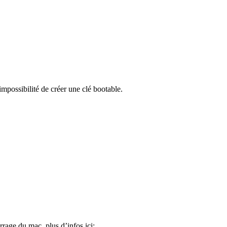
impossibilité de créer une clé bootable.
rage du mac. plus d’infos ici: