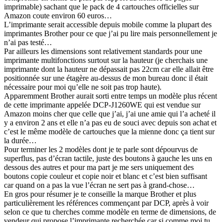
imprimable) sachant que le pack de 4 cartouches officielles sur
Amazon coute environ 60 euros…
L’imprimante serait accessible depuis mobile comme la plupart des
imprimantes Brother pour ce que j’ai pu lire mais personnellement je
n’ai pas testé…
Par ailleurs les dimensions sont relativement standards pour une
imprimante multifonctions surtout sur la hauteur (je cherchais une
imprimante dont la hauteur ne dépassait pas 22cm car elle allait être
positionnée sur une étagère au-dessus de mon bureau donc il était
nécessaire pour moi qu’elle ne soit pas trop haute).
Apparemment Brother aurait sorti entre temps un modèle plus récent
de cette imprimante appelée DCP-J1260WE qui est vendue sur
Amazon moins cher que celle que j’ai, j’ai une amie qui l’a acheté il
y a environ 2 ans et elle n’a pas eu de souci avec depuis son achat et
c’est le même modèle de cartouches que la mienne donc ça tient sur
la durée…
Pour terminer les 2 modèles dont je te parle sont dépourvus de
superflus, pas d’écran tactile, juste des boutons à gauche les uns en
dessous des autres et pour ma part je me sers uniquement des
boutons copie couleur et copie noir et blanc et c’est bien suffisant
car quand on a pas la vue l’écran ne sert pas à grand-chose…
En gros pour résumer je te conseille la marque Brother et plus
particulièrement les références commençant par DCP, après à voir
selon ce que tu cherches comme modèle en terme de dimensions, de
vendeur qui propose l’imprimante recherchée car si comme moi tu