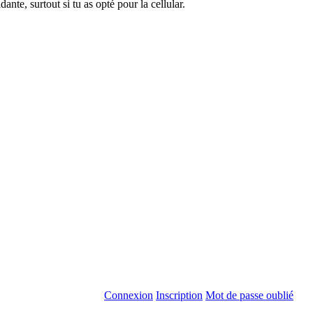
nte, surtout si tu as opté pour la cellular.
Connexion
Inscription
Mot de passe oublié