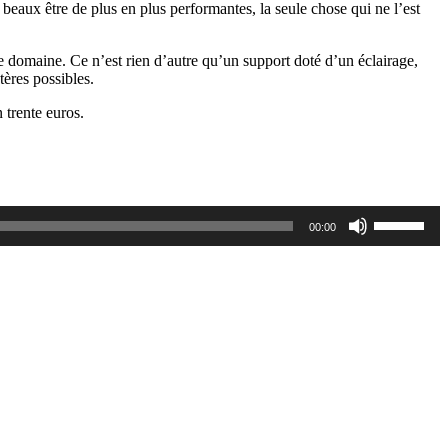
beaux être de plus en plus performantes, la seule chose qui ne l’est
e domaine. Ce n’est rien d’autre qu’un support doté d’un éclairage,
tères possibles.
 trente euros.
Utilisez
00:00
les
flèches
haut/bas
pour
augmente
ou
diminuer
le
volume.