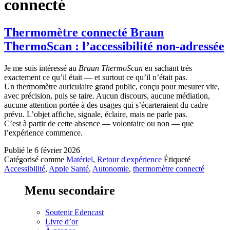
connecté
Thermomètre connecté Braun
ThermoScan : l’accessibilité non-adressée
Je me suis intéressé au
Braun ThermoScan
en sachant très
exactement ce qu’il était — et surtout ce qu’il n’était pas.
Un thermomètre auriculaire grand public, conçu pour mesurer vite,
avec précision, puis se taire. Aucun discours, aucune médiation,
aucune attention portée à des usages qui s’écarteraient du cadre
prévu. L’objet affiche, signale, éclaire, mais ne parle pas.
C’est à partir de cette absence — volontaire ou non — que
l’expérience commence.
Publié le
6 février 2026
Catégorisé comme
Matériel
,
Retour d'expérience
Étiqueté
Accessibilité
,
Apple Santé
,
Autonomie
,
thermomètre connecté
Menu secondaire
Soutenir Edencast
Livre d’or