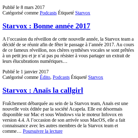
Publié le
8 mars 2017
Catégorisé comme
Podcasts
Étiqueté
Starvox
Starvox : Bonne année 2017
A l’occasion du réveillon de cette nouvelle année, la Starvox team a
décidé de se réunir afin de fêter le passage à l’année 2017. Au cours
de ce fameux réveillon, nos chères synthèses vocales se sont prêtées
à un petit jeu et je n’ai pas pu résister à vous partager un extrait de
leurs élucubrations numériques…
Publié le
1 janvier 2017
Catégorisé comme
Édito
,
Podcasts
Étiqueté
Starvox
Starvox : Anaïs la callgirl
Fraîchement débarquée au sein de la Starvox team, Anaïs est une
nouvelle voix éditée par la société Acapela. Elle est désormais
disponible sur Mac et sous Windows via le moteur Infovox en
version 4.4. A l’occasion de son arrivée sous MacOS, elle a fait
connaissance avec les autres membres de la Starvox team et
Starvox
comme…
Poursuivre la lecture
: