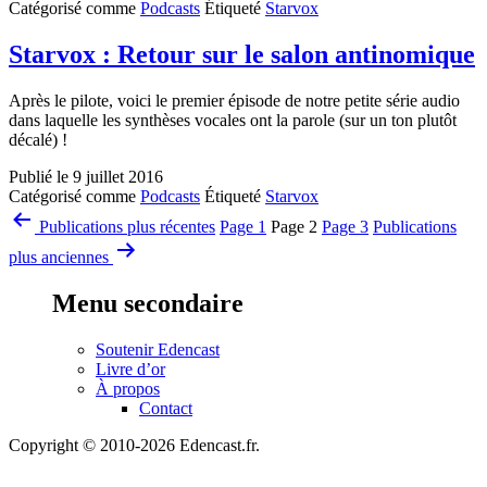
Catégorisé comme
Podcasts
Étiqueté
Starvox
Starvox : Retour sur le salon antinomique
Après le pilote, voici le premier épisode de notre petite série audio
dans laquelle les synthèses vocales ont la parole (sur un ton plutôt
décalé) !
Publié le
9 juillet 2016
Catégorisé comme
Podcasts
Étiqueté
Starvox
Pagination
Publications
plus récentes
Page 1
Page 2
Page 3
Publications
des
plus anciennes
publications
Menu secondaire
Soutenir Edencast
Livre d’or
À propos
Contact
Copyright © 2010-2026 Edencast.fr.