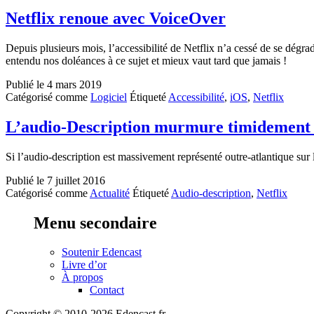
Netflix renoue avec VoiceOver
Depuis plusieurs mois, l’accessibilité de Netflix n’a cessé de se dégr
entendu nos doléances à ce sujet et mieux vaut tard que jamais !
Publié le
4 mars 2019
Catégorisé comme
Logiciel
Étiqueté
Accessibilité
,
iOS
,
Netflix
L’audio-Description murmure timidement e
Si l’audio-description est massivement représenté outre-atlantique su
Publié le
7 juillet 2016
Catégorisé comme
Actualité
Étiqueté
Audio-description
,
Netflix
Menu secondaire
Soutenir Edencast
Livre d’or
À propos
Contact
Copyright © 2010-2026 Edencast.fr.