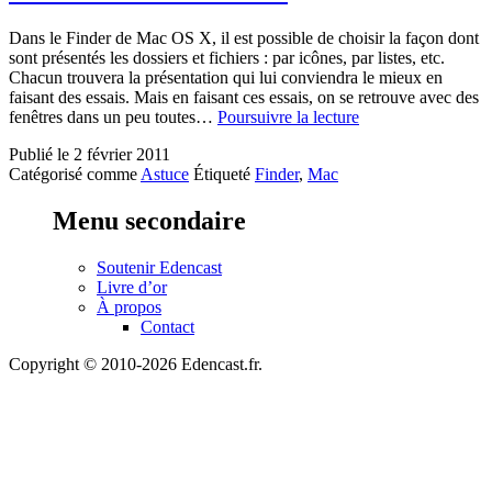
Dans le Finder de Mac OS X, il est possible de choisir la façon dont
sont présentés les dossiers et fichiers : par icônes, par listes, etc.
Chacun trouvera la présentation qui lui conviendra le mieux en
faisant des essais. Mais en faisant ces essais, on se retrouve avec des
Harmoniser
fenêtres dans un peu toutes…
Poursuivre la lecture
la
Publié le
2 février 2011
présentation
Catégorisé comme
Astuce
Étiqueté
Finder
,
Mac
des
fenêtres
du
Menu secondaire
Finder
sur
Soutenir Edencast
Mac
Livre d’or
OS
À propos
X
Contact
Copyright © 2010-2026 Edencast.fr.