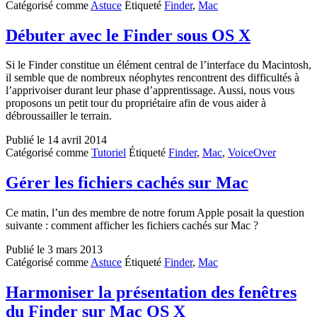
Catégorisé comme
Astuce
Étiqueté
Finder
,
Mac
texte
à
partir
Débuter avec le Finder sous OS X
du
Finder
Si le Finder constitue un élément central de l’interface du Macintosh,
sur
il semble que de nombreux néophytes rencontrent des difficultés à
Mac
l’apprivoiser durant leur phase d’apprentissage. Aussi, nous vous
proposons un petit tour du propriétaire afin de vous aider à
débroussailler le terrain.
Publié le
14 avril 2014
Catégorisé comme
Tutoriel
Étiqueté
Finder
,
Mac
,
VoiceOver
Gérer les fichiers cachés sur Mac
Ce matin, l’un des membre de notre forum Apple posait la question
suivante : comment afficher les fichiers cachés sur Mac ?
Publié le
3 mars 2013
Catégorisé comme
Astuce
Étiqueté
Finder
,
Mac
Harmoniser la présentation des fenêtres
du Finder sur Mac OS X