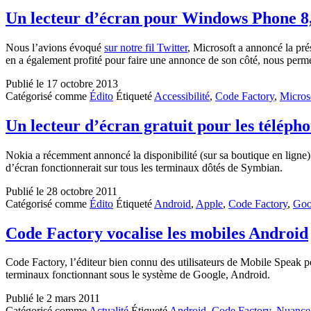
Un lecteur d’écran pour Windows Phone 8,
Nous l’avions évoqué
sur notre fil Twitter
, Microsoft a annoncé la pr
en a également profité pour faire une annonce de son côté, nous perme
Publié le
17 octobre 2013
Catégorisé comme
Édito
Étiqueté
Accessibilité
,
Code Factory
,
Micros
Un lecteur d’écran gratuit pour les télépho
Nokia a récemment annoncé la disponibilité (sur sa boutique en ligne) 
d’écran fonctionnerait sur tous les terminaux dôtés de Symbian.
Publié le
28 octobre 2011
Catégorisé comme
Édito
Étiqueté
Android
,
Apple
,
Code Factory
,
Goo
Code Factory vocalise les mobiles Android
Code Factory, l’éditeur bien connu des utilisateurs de Mobile Speak 
terminaux fonctionnant sous le système de Google, Android.
Publié le
2 mars 2011
Catégorisé comme
Actualité
Étiqueté
Android
,
Code Factory
,
Nuance