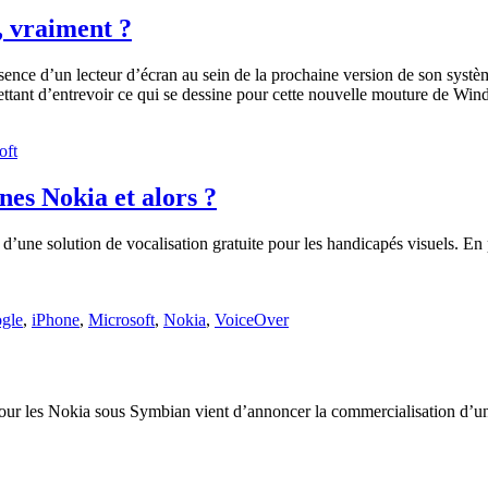
 vraiment ?
ésence d’un lecteur d’écran au sein de la prochaine version de son sy
ttant d’entrevoir ce qui se dessine pour cette nouvelle mouture de Wind
oft
nes Nokia et alors ?
d’une solution de vocalisation gratuite pour les handicapés visuels. En
gle
,
iPhone
,
Microsoft
,
Nokia
,
VoiceOver
pour les Nokia sous Symbian vient d’annoncer la commercialisation d’u