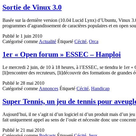
Sortie de Vinux 3.0
Basée sur la dernière version (10.04 Lucid Lynx) d’Ubuntu, Vinux 3.0 e
programmes d’agrandissement de caractères populaires et en open sou
Publié le
1 juin 2010
Catégorisé comme
Actualité
Étiqueté
Cécité
,
Orca
1er « Open forum » ESSEC – Hanploi
Le mercredi 2 juin, de 10 à 18 heures, à l’ESSEC, se tiendra le 1er 
[li]rencontrer des recruteurs, [li]découvrir des formations de grandes 
Publié le
28 mai 2010
Catégorisé comme
Annonces
Étiqueté
Cécité
,
Handicap
Super Tennis, un jeu de tennis pour aveugl
Aujourd’hui, il ne s’agit ni d’un logiciel ni d’un produit mais d’un j
fait uniquement appel au sens de l’ouïe et nécessite donc une conce
Publié le
21 mai 2010
Catégorisé comme
Podcasts
Étiqueté
Cécité
,
Jeux