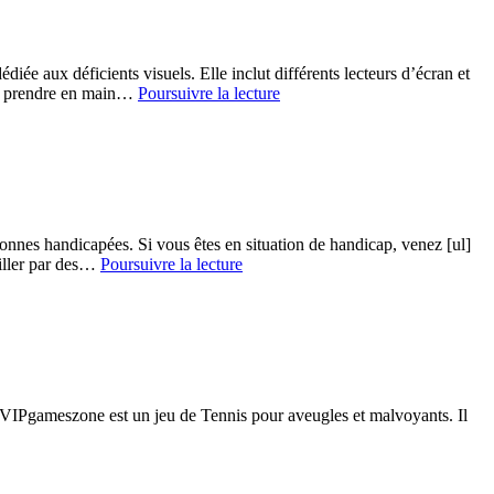
ée aux déficients visuels. Elle inclut différents lecteurs d’écran et
Sortie
e à prendre en main…
Poursuivre la lecture
de
Vinux
3.0
nnes handicapées. Si vous êtes en situation de handicap, venez [ul]
1er
eiller par des…
Poursuivre la lecture
« Open
forum »
ESSEC
–
Hanploi
ar VIPgameszone est un jeu de Tennis pour aveugles et malvoyants. Il