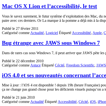
Mac OS X Lion et l’accessibilité, le test
Vous le savez surement, le futur système d’exploitation des Mac, du n
paire avec ces derniers. Or La marque à la pomme a déjà mis à la di
Publié le
27 février 2011
Catégorisé comme
Actualité
,
Logiciel
Étiqueté
Accessibilité
,
Apple
,
C
Bug étrange avec JAWS sous Windows 7
Dans de rares cas sous Windows 7, il peut arriver que JAWS pète les pl
Publié le
22 décembre 2010
Catégorisé comme
Astuce
Étiqueté
Cécité
,
Freedom Scientific
,
JAWS
iOS 4.0 et ses nouveautés concernant l’acc
Mise à jour : l’iOS 4 est disponible ! depuis 19h (heure Française) p
ça ne change pas grand chose pour les déficients visuels puisqu’on
Publié le
21 juin 2010
Catégorisé comme
Actualité
Étiqueté
Accessibilité
,
Cécité
,
iOS
,
iPho