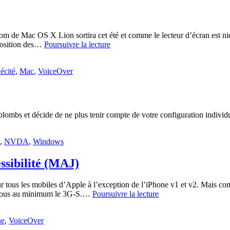
om de Mac OS X Lion sortira cet été et comme le lecteur d’écran est ni
Mac
sposition des…
Poursuivre la lecture
OS
X
écité
,
Mac
,
VoiceOver
Lion
et
l’accessibilité,
le
test
ombs et décide de ne plus tenir compte de votre configuration individue
,
NVDA
,
Windows
essibilité (MAJ)
our tous les mobiles d’Apple à l’exception de l’iPhone v1 et v2. Mais c
iOS
 a tous au minimum le 3G-S.…
Poursuivre la lecture
4.0
et
ne
,
VoiceOver
ses