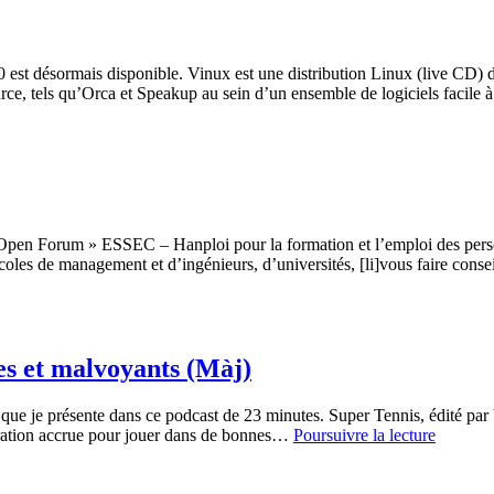
nouveautés
concernant
l’accessibilité
(MAJ)
st désormais disponible. Vinux est une distribution Linux (live CD) dédi
rce, tels qu’Orca et Speakup au sein d’un ensemble de logiciels facil
« Open Forum » ESSEC – Hanploi pour la formation et l’emploi des perso
écoles de management et d’ingénieurs, d’universités, [li]vous faire cons
es et malvoyants (Màj)
eu que je présente dans ce podcast de 23 minutes. Super Tennis, édité p
Super
ntration accrue pour jouer dans de bonnes…
Poursuivre la lecture
Tennis,
un
jeu