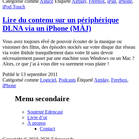
Catégorisé comme
Astuce
Étiqueté
Airplay
,
Freebox
,
iPad
,
iPhone
,
comment
iPod Touch
utiliser
les
hauts-
Lire du contenu sur un périphérique
parleurs
DLNA via un iPhone (MÀJ)
de
la
freebox
Vous avez toujours rêvé de pouvoir écouter de la musique ou
V6
visionner des films, des épisodes stockés sur votre disque dur réseau
(Maj)
via votre ibidule tranquillement dans votre lit sans devoir
nécessairement passer par une machine sous Windows ou un Mac ?
Alors, ce que j’ai à vous dire va surement vous plaire !
Publié le
13 septembre 2011
Catégorisé comme
Logiciel
,
Podcasts
Étiqueté
Airplay
,
Freebox
,
iPhone
Menu secondaire
Soutenir Edencast
Livre d’or
À propos
Contact