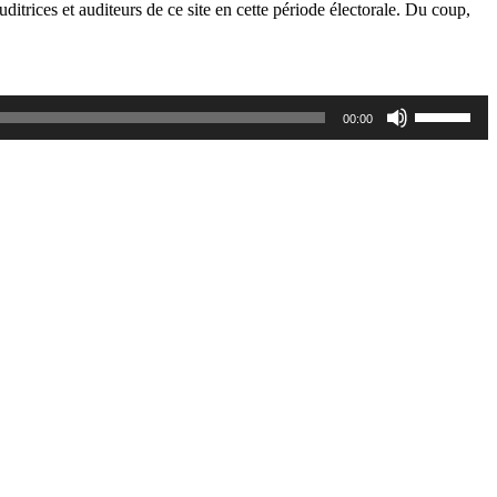
itrices et auditeurs de ce site en cette période électorale. Du coup,
Utilisez
00:00
les
flèches
haut/bas
pour
augmente
ou
diminuer
le
volume.