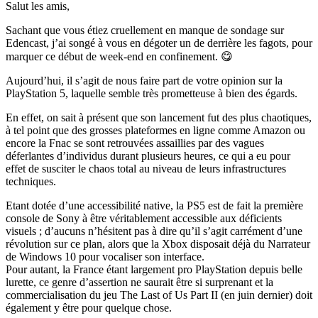
Salut les amis,
Sachant que vous étiez cruellement en manque de sondage sur
Edencast, j’ai songé à vous en dégoter un de derrière les fagots, pour
marquer ce début de week-end en confinement. 😋
Aujourd’hui, il s’agit de nous faire part de votre opinion sur la
PlayStation 5, laquelle semble très prometteuse à bien des égards.
En effet, on sait à présent que son lancement fut des plus chaotiques,
à tel point que des grosses plateformes en ligne comme Amazon ou
encore la Fnac se sont retrouvées assaillies par des vagues
déferlantes d’individus durant plusieurs heures, ce qui a eu pour
effet de susciter le chaos total au niveau de leurs infrastructures
techniques.
Etant dotée d’une accessibilité native, la PS5 est de fait la première
console de Sony à être véritablement accessible aux déficients
visuels ; d’aucuns n’hésitent pas à dire qu’il s’agit carrément d’une
révolution sur ce plan, alors que la Xbox disposait déjà du Narrateur
de Windows 10 pour vocaliser son interface.
Pour autant, la France étant largement pro PlayStation depuis belle
lurette, ce genre d’assertion ne saurait être si surprenant et la
commercialisation du jeu The Last of Us Part II (en juin dernier) doit
également y être pour quelque chose.