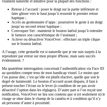
vraiment naturelle et intuitive pour la plupart des fonctions :
Retour à l’accueil : poser le doigt sur la partie inférieure et
faire glisser vers le haut jusqu’à ressentir le premier retour
haptique ;
Accès au gestionnaire d’apps : poursuivre le geste à un doigt
jusqu’au second retour haptique ;
Convoquer Siri : maintenir le bouton latéral jusqu’à entendre
le fameux son caractéristique de l’assistant ;
Activer ou désactiver VoiceOver : effectuer un triple clique
sur le bouton latéral.
A l’usage, cette gestuelle est si naturelle que je me suis surpris à la
reproduire par erreur sur mon propre iPhone, mais sans succès
évidemment. ?
Ma quatrième interrogation concernait l’authentification via Face ID
au quotidien compte tenu de mon handicap visuel. Le moins que
l’on puisse dire, c’est qu’elle est plutôt réactive, quelle que soit le
degré de luminosité. Le bouton d’accueil ayant disparu, il faut à
présent toucher l’écran ou le lever (à condition de ne pas avoir
désactivé l’option dans les réglages). D’autre part si l’on reçoit une
notification, VoiceOver ne lira son contenu que si (et seulement si) le
visage se situe dans le champ de la caméra et à condition qu’il n’y
ait personne d’autre à proximité.