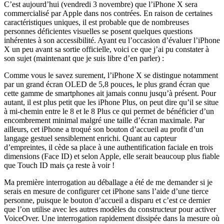
C’est aujourd’hui (vendredi 3 novembre) que l’iPhone X sera
commercialisé par Apple dans nos contrées. En raison de certaines
caractéristiques uniques, il est probable que de nombreuses
personnes déficientes visuelles se posent quelques questions
inhérentes à son accessibilité. Ayant eu l’occasion d’évaluer l’iPhone
X un peu avant sa sortie officielle, voici ce que j’ai pu constater à
son sujet (maintenant que je suis libre d’en parler) :
Comme vous le savez surement, l’iPhone X se distingue notamment
par un grand écran OLED de 5,8 pouces, le plus grand écran que
cette gamme de smartphones ait jamais connu jusqu’à présent. Pour
autant, il est plus petit que les iPhone Plus, on peut dire qu’il se situe
à mi-chemin entre le 8 et le 8 Plus ce qui permet de bénéficier d’un
encombrement minimal malgré une taille d’écran maximale. Par
ailleurs, cet iPhone a troqué son bouton d’accueil au profit d’un
langage gestuel sensiblement enrichi. Quant au capteur
d’empreintes, il cède sa place à une authentification faciale en trois
dimensions (Face ID) et selon Apple, elle serait beaucoup plus fiable
que Touch ID mais ça reste à voir !
Ma première interrogation au déballage a été de me demander si je
serais en mesure de configurer cet iPhone sans l’aide d’une tierce
personne, puisque le bouton d’accueil a disparu et c’est ce dernier
que l’on utilise avec les autres modèles du constructeur pour activer
VoiceOver. Une interrogation rapidement dissipée dans la mesure où