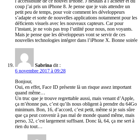
l’accessibilité de ce nouvel iPhone. J’hésitais à l’acheter et du
coup j’ai pris un iPhone 8. Je pense que je vais attendre un
petit peu de temps, pour voir comment les développeurs
s’adapte et sorte de nouvelles applications notamment pour les
déficients visuels avec les nouveaux capteurs. Car pour
l’instant, je ne vois pas trop l’utilité pour nous, non voyants.
Mais je pense que les développeurs vont se servir de ces
nouvelles technologies intégrer dans l’iPhone X. Bonne soirée
Sabrina
dit :
6 novembre 2017 à 09:28
Bonjour,
Oui, en effet, Face ID présente là un risque assez important
quand même…
Un truc que je trouve regrettable aussi, mais venant d’Apple,
ça m’étonne pas, c’est qu’ils nous obligent à prendre du 64Go
minimum. Bon, 16, d’accord, c’est petit, même si je suis sûre
que ça peut convenir à pas mal de monde quand même, mais
perso, 32, c’est largement suffisant. Donc là, 64, ça me sert à
rien du tout…