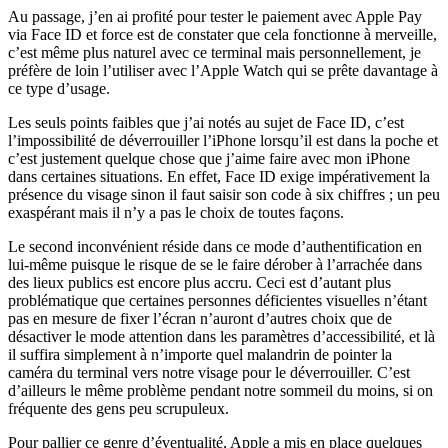
Au passage, j’en ai profité pour tester le paiement avec Apple Pay
via Face ID et force est de constater que cela fonctionne à merveille,
c’est même plus naturel avec ce terminal mais personnellement, je
préfère de loin l’utiliser avec l’Apple Watch qui se prête davantage à
ce type d’usage.
Les seuls points faibles que j’ai notés au sujet de Face ID, c’est
l’impossibilité de déverrouiller l’iPhone lorsqu’il est dans la poche et
c’est justement quelque chose que j’aime faire avec mon iPhone
dans certaines situations. En effet, Face ID exige impérativement la
présence du visage sinon il faut saisir son code à six chiffres ; un peu
exaspérant mais il n’y a pas le choix de toutes façons.
Le second inconvénient réside dans ce mode d’authentification en
lui-même puisque le risque de se le faire dérober à l’arrachée dans
des lieux publics est encore plus accru. Ceci est d’autant plus
problématique que certaines personnes déficientes visuelles n’étant
pas en mesure de fixer l’écran n’auront d’autres choix que de
désactiver le mode attention dans les paramètres d’accessibilité, et là
il suffira simplement à n’importe quel malandrin de pointer la
caméra du terminal vers notre visage pour le déverrouiller. C’est
d’ailleurs le même problème pendant notre sommeil du moins, si on
fréquente des gens peu scrupuleux.
Pour pallier ce genre d’éventualité, Apple a mis en place quelques