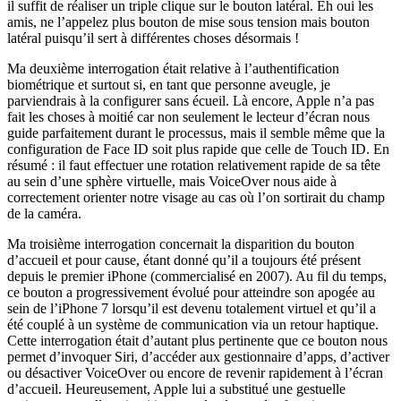
il suffit de réaliser un triple clique sur le bouton latéral. Eh oui les
amis, ne l’appelez plus bouton de mise sous tension mais bouton
latéral puisqu’il sert à différentes choses désormais !
Ma deuxième interrogation était relative à l’authentification
biométrique et surtout si, en tant que personne aveugle, je
parviendrais à la configurer sans écueil. Là encore, Apple n’a pas
fait les choses à moitié car non seulement le lecteur d’écran nous
guide parfaitement durant le processus, mais il semble même que la
configuration de Face ID soit plus rapide que celle de Touch ID. En
résumé : il faut effectuer une rotation relativement rapide de sa tête
au sein d’une sphère virtuelle, mais VoiceOver nous aide à
correctement orienter notre visage au cas où l’on sortirait du champ
de la caméra.
Ma troisième interrogation concernait la disparition du bouton
d’accueil et pour cause, étant donné qu’il a toujours été présent
depuis le premier iPhone (commercialisé en 2007). Au fil du temps,
ce bouton a progressivement évolué pour atteindre son apogée au
sein de l’iPhone 7 lorsqu’il est devenu totalement virtuel et qu’il a
été couplé à un système de communication via un retour haptique.
Cette interrogation était d’autant plus pertinente que ce bouton nous
permet d’invoquer Siri, d’accéder aux gestionnaire d’apps, d’activer
ou désactiver VoiceOver ou encore de revenir rapidement à l’écran
d’accueil. Heureusement, Apple lui a substitué une gestuelle