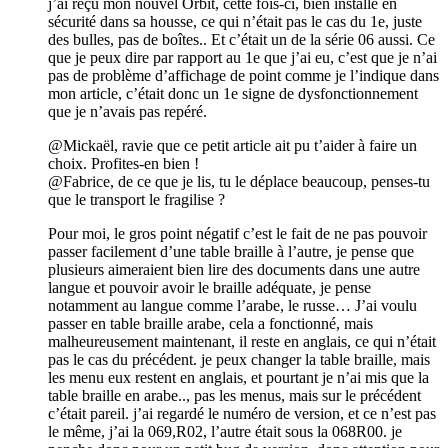
j’ai reçu mon nouvel Orbit, cette fois-ci, bien installé en
sécurité dans sa housse, ce qui n’était pas le cas du 1e, juste
des bulles, pas de boîtes.. Et c’était un de la série 06 aussi. Ce
que je peux dire par rapport au 1e que j’ai eu, c’est que je n’ai
pas de problème d’affichage de point comme je l’indique dans
mon article, c’était donc un 1e signe de dysfonctionnement
que je n’avais pas repéré.
@Mickaël, ravie que ce petit article ait pu t’aider à faire un
choix. Profites-en bien !
@Fabrice, de ce que je lis, tu le déplace beaucoup, penses-tu
que le transport le fragilise ?
Pour moi, le gros point négatif c’est le fait de ne pas pouvoir
passer facilement d’une table braille à l’autre, je pense que
plusieurs aimeraient bien lire des documents dans une autre
langue et pouvoir avoir le braille adéquate, je pense
notamment au langue comme l’arabe, le russe… J’ai voulu
passer en table braille arabe, cela a fonctionné, mais
malheureusement maintenant, il reste en anglais, ce qui n’était
pas le cas du précédent. je peux changer la table braille, mais
les menu eux restent en anglais, et pourtant je n’ai mis que la
table braille en arabe.., pas les menus, mais sur le précédent
c’était pareil. j’ai regardé le numéro de version, et ce n’est pas
le même, j’ai la 069,R02, l’autre était sous la 068R00. je