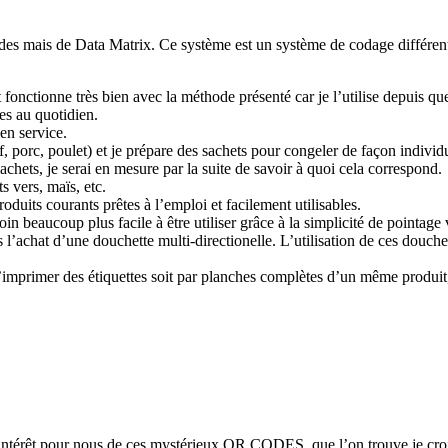
odes mais de Data Matrix. Ce système est un système de codage différen
st fonctionne très bien avec la méthode présenté car je l’utilise depuis q
les au quotidien.
en service.
 porc, poulet) et je prépare des sachets pour congeler de façon individu
achets, je serai en mesure par la suite de savoir à quoi cela correspond.
 vers, maïs, etc.
duits courants prêtes à l’emploi et facilement utilisables.
oin beaucoup plus facile à être utiliser grâce à la simplicité de pointa
’achat d’une douchette multi-directionelle. L’utilisation de ces douchet
t d’imprimer des étiquettes soit par planches complètes d’un même produ
 l’intérêt pour nous de ces mystérieux QR CODES, que l’on trouve je cro