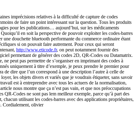
nes imprécisions relatives à la difficulté de capture de codes
anmoins de faire un point intéressant sur la question. Tous les produits
gies pour les publications… aujourd’hui, sur les médicaments
oiqu’il en soit la perspective de pouvoir exploiter les codes-barres
cter une douchette bluetooth performante du commerce ordinaire étant
écifiques si on pouvait faire autrement. Pour ceux qui seront
intenant,
http://www.eticode.fr
, on peut notamment fournir des
logiciel permettant de générer des codes 2D, QR-Codes ou Datamatrix.
ire, ne peut pas permettre de s’organiser en imprimant des codes à
onnés uniquement à titre d’exemple, je peux prendre le premier pour
ira de dire que l’un correspond à une description l’autre à celle de
oyer, les objets divers et variés que je voudrais étiqueter, sans savoir
vail est à entreprendre avec tous les actuers de la normalisation,
article nous montre que ça n’est pas vain, et que nos préoccupations
 les QR-Codes ne sont pas lem meilleur exemple, parce qu’à part des
 chacun utilisant les codes-barres avec des applications propriétaires,
. Cordialement, olivier