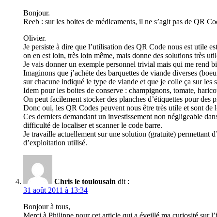
Bonjour.
Reeb : sur les boites de médicaments, il ne s’agit pas de QR C
Olivier.
Je persiste à dire que l’utilisation des QR Code nous est utile e
on en est loin, très loin même, mais donne des solutions très uti
Je vais donner un exemple personnel trivial mais qui me rend bi
Imaginons que j’achète des barquettes de viande diverses (boeuf,
sur chacune indiqué le type de viande et que je colle ça sur les s
Idem pour les boites de conserve : champignons, tomate, haricots
On peut facilement stocker des planches d’étiquettes pour des pro
Donc oui, les QR Codes peuvent nous être très utile et sont de l
Ces derniers demandant un investissement non négligeable dans l
difficulté de localiser et scanner le code barre.
Je travaille actuellement sur une solution (gratuite) permettan
d’exploitation utilisé.
Chris le toulousain
dit :
31 août 2011 à 13:34
Bonjour à tous,
Merci à Philippe pour cet article qui a éveillé ma curiosité sur