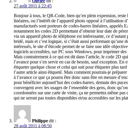
Olivier
dit :
27 août 2011 à 22:45
Bonjour à tous, le QR-Code, bien qu’en plein expension, reste l
linéaires, ou l’intérêt de l’appareil photo opposé à l’utilisation
manufacturés sont porteurs de codes-barres linéaires, appelés
notamment les codes 2D permettant d’obtenir leur date de pérem
via un appareil photo de téléphone est intéressante, ce d’autan
bridé, mais et c’est logique, si c’était aussi performant qu’une 
intéressés, le site d’éticode permet de se faire une idée object
logiciels accessibles, sur PC sous Windows, pour imprimer des 
Mais contrairement à ce qui est dit dans l’article, le code 2D q
l’avance pour s’en servir en cas de besoin, sauf exception. En 
étiqueter quelque chose et celui qui suit pour étiqueter plus tard
l’autre article ainsi étiqueté. Mais comment pourrais-je préparer 
à l’avance ce que ça pourra être donc sans être en mesure d’enc
pour bénéficier aujourd’hui des codes-barres, demain des puces 
convergent avec les usages de l’ensemble des gens, donc qu’on 
coordonnées sur une carte de visite, ça ne permettra même pas de
qui ne seront pas toutes disponibles et/ou accessibles sur les p
Philippe
dit :
28 août 2011 à 08:50