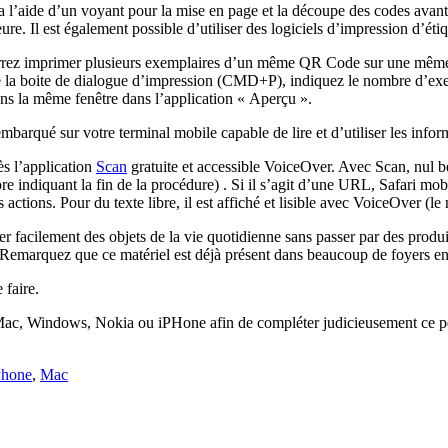
a l’aide d’un voyant pour la mise en page et la découpe des codes avant 
re. Il est également possible d’utiliser des logiciels d’impression d’étiq
rez imprimer plusieurs exemplaires d’un même QR Code sur une même pag
» de la boite de dialogue d’impression (CMD+P), indiquez le nombre d’ex
ans la même fenêtre dans l’application « Aperçu ».
embarqué sur votre terminal mobile capable de lire et d’utiliser les info
cès l’application
Scan
gratuite et accessible VoiceOver. Avec Scan, nul bes
ore indiquant la fin de la procédure) . Si il s’agit d’une URL, Safari m
ctions. Pour du texte libre, il est affiché et lisible avec VoiceOver (le
facilement des objets de la vie quotidienne sans passer par des produits 
Remarquez que ce matériel est déjà présent dans beaucoup de foyers en F
 faire.
ac, Windows, Nokia ou iPHone afin de compléter judicieusement ce petit a
Phone
,
Mac