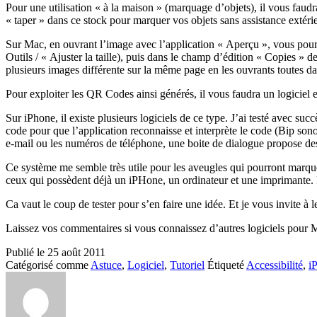
Pour une utilisation « à la maison » (marquage d’objets), il vous faudr
« taper » dans ce stock pour marquer vos objets sans assistance extérieu
Sur Mac, en ouvrant l’image avec l’application « Aperçu », vous pour
Outils / « Ajuster la taille), puis dans le champ d’édition « Copies 
plusieurs images différente sur la même page en les ouvrants toutes d
Pour exploiter les QR Codes ainsi générés, il vous faudra un logiciel 
Sur iPhone, il existe plusieurs logiciels de ce type. J’ai testé avec suc
code pour que l’application reconnaisse et interprète le code (Bip son
e-mail ou les numéros de téléphone, une boite de dialogue propose des a
Ce système me semble très utile pour les aveugles qui pourront marquer 
ceux qui possèdent déjà un iPHone, un ordinateur et une imprimante. 
Ca vaut le coup de tester pour s’en faire une idée. Et je vous invite à le
Laissez vos commentaires si vous connaissez d’autres logiciels pour M
Publié le
25 août 2011
Catégorisé comme
Astuce
,
Logiciel
,
Tutoriel
Étiqueté
Accessibilité
,
i