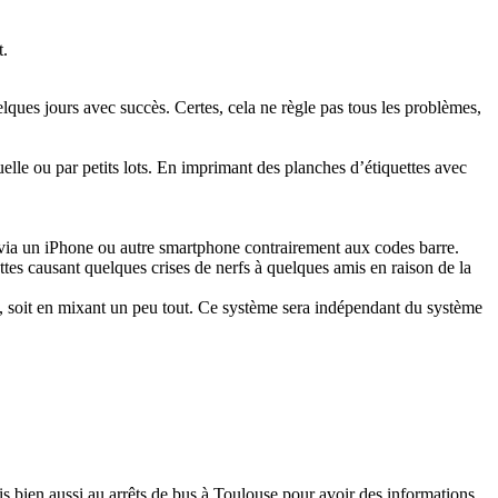
t.
uelques jours avec succès. Certes, cela ne règle pas tous les problèmes,
elle ou par petits lots. En imprimant des planches d’étiquettes avec
ge via un iPhone ou autre smartphone contrairement aux codes barre.
tes causant quelques crises de nerfs à quelques amis en raison de la
it, soit en mixant un peu tout. Ce système sera indépendant du système
is bien aussi au arrêts de bus à Toulouse pour avoir des informations