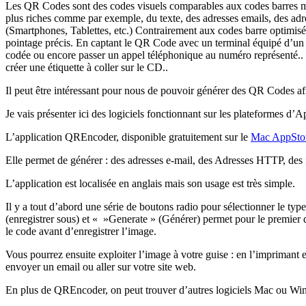
Les QR Codes sont des codes visuels comparables aux codes barres m
plus riches comme par exemple, du texte, des adresses emails, des adre
(Smartphones, Tablettes, etc.) Contrairement aux codes barre optimisés
pointage précis. En captant le QR Code avec un terminal équipé d’un l
codée ou encore passer un appel téléphonique au numéro représenté..
créer une étiquette à coller sur le CD..
Il peut être intéressant pour nous de pouvoir générer des QR Codes afi
Je vais présenter ici des logiciels fonctionnant sur les plateformes d’
L’application QREncoder, disponible gratuitement sur le
Mac AppSto
Elle permet de générer : des adresses e-mail, des Adresses HTTP, de
L’application est localisée en anglais mais son usage est très simple.
Il y a tout d’abord une série de boutons radio pour sélectionner le typ
(enregistrer sous) et « »Generate » (Générer) permet pour le premier 
le code avant d’enregistrer l’image.
Vous pourrez ensuite exploiter l’image à votre guise : en l’imprimant 
envoyer un email ou aller sur votre site web.
En plus de QREncoder, on peut trouver d’autres logiciels Mac ou Win