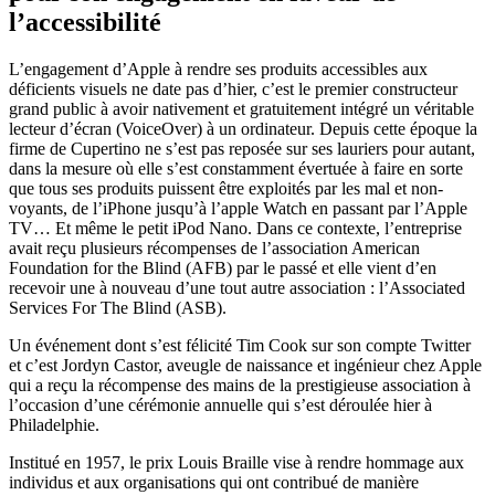
l’accessibilité
L’engagement d’Apple à rendre ses produits accessibles aux
déficients visuels ne date pas d’hier, c’est le premier constructeur
grand public à avoir nativement et gratuitement intégré un véritable
lecteur d’écran (VoiceOver) à un ordinateur. Depuis cette époque la
firme de Cupertino ne s’est pas reposée sur ses lauriers pour autant,
dans la mesure où elle s’est constamment évertuée à faire en sorte
que tous ses produits puissent être exploités par les mal et non-
voyants, de l’iPhone jusqu’à l’apple Watch en passant par l’Apple
TV… Et même le petit iPod Nano. Dans ce contexte, l’entreprise
avait reçu plusieurs récompenses de l’association American
Foundation for the Blind (AFB) par le passé et elle vient d’en
recevoir une à nouveau d’une tout autre association : l’Associated
Services For The Blind (ASB).
Un événement dont s’est félicité Tim Cook sur son compte Twitter
et c’est Jordyn Castor, aveugle de naissance et ingénieur chez Apple
qui a reçu la récompense des mains de la prestigieuse association à
l’occasion d’une cérémonie annuelle qui s’est déroulée hier à
Philadelphie.
Institué en 1957, le prix Louis Braille vise à rendre hommage aux
individus et aux organisations qui ont contribué de manière