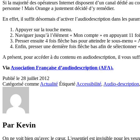
Si la majorité des opérateurs Internet disposent d’un canal dédié au con
personne ! Mais Orange a justement décidé d’y remédier.
En effet, il suffit désormais d’activer l’audiodescription dans les para
Appuyer sur la touche menu.
Naviguer jusqu’à l’élément « Mon compte » en appuyant 11 fois
Presser ensuite 4 fois flèche bas pour atteindre le sous-menu « Ac
Enfin, presser une dernière fois flèche bas afin de sélectionner
A présent, pour accéder à du contenu en audiodescription, il vous suf
Via
Association Française d’audiodescription (AFA).
Publié le
28 juillet 2012
Catégorisé comme
Actualité
Étiqueté
Accessibilité
,
Audio-description
Par Kevin
On ne voit bien qu'avec le cœur. L'essentiel est invisible pour les yeux