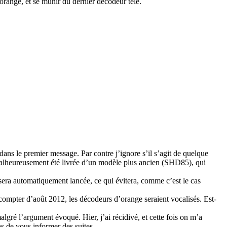
orange, et se munir du dernier décodeur télé.
ns le premier message. Par contre j’ignore s’il s’agit de quelque
 malheureusement été livrée d’un modèle plus ancien (SHD85), qui
sera automatiquement lancée, ce qui évitera, comme c’est le cas
.
 compter d’août 2012, les décodeurs d’orange seraient vocalisés. Est-
gré l’argument évoqué. Hier, j’ai récidivé, et cette fois on m’a
s de vous informer des suites.