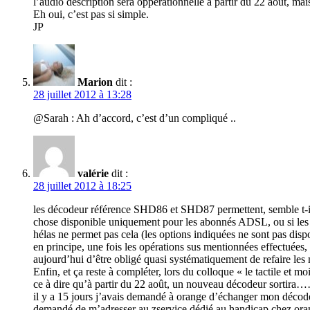
l’audio description sera oppérationnelle à partir du 22 août, ma
Eh oui, c’est pas si simple.
JP
Marion
dit :
28 juillet 2012 à 13:28
@Sarah : Ah d’accord, c’est d’un compliqué ..
valérie
dit :
28 juillet 2012 à 18:25
les décodeur référence SHD86 et SHD87 permettent, semble t-il 
chose disponible uniquement pour les abonnés ADSL, ou si les a
hélas ne permet pas cela (les options indiquées ne sont pas dispo
en principe, une fois les opérations sus mentionnées effectuées
aujourd’hui d’être obligé quasi systématiquement de refaire les
Enfin, et ça reste à compléter, lors du colloque « le tactile et
ce à dire qu’à partir du 22 août, un nouveau décodeur sortira
il y a 15 jours j’avais demandé à orange d’échanger mon décodeu
demandé de m’adresser au zservice dédié au handicap chez orang