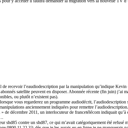
is pour y accéder il faudra demander la migration vers la nouvelle TV d’
de recevoir l’eaudiodescription par la manipulation qu’indique Kevin da
bonnés satellite peuvent en disposer. Abonnée récente (fin juin) j’ai
nibles, ou plutôt n’existent pas).
, lorsque vous regarderez un programme audiodécrit, l’audiodescription 
 manipulations anciennement indiquées pour remettre l’audiodescription
 moi » de décembre 2011, un interlocuteur de francetélécom indiquait qu’à
……
r shd85 contre un shd87, ce qui m’avait catégoriquement été refusé mal
e 0800 11 22 33; dès que je les aurais eu en ligne je ne manquerais pa