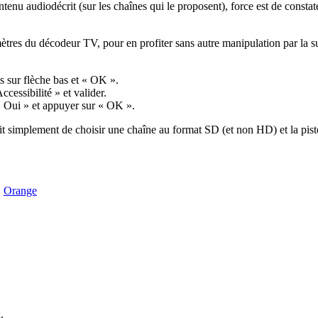
tenu audiodécrit (sur les chaînes qui le proposent), force est de constate
mètres du décodeur TV, pour en profiter sans autre manipulation par la su
 sur flèche bas et « OK ».
cessibilité » et valider.
 « Oui » et appuyer sur « OK ».
fit simplement de choisir une chaîne au format SD (et non HD) et la pist
,
Orange
.