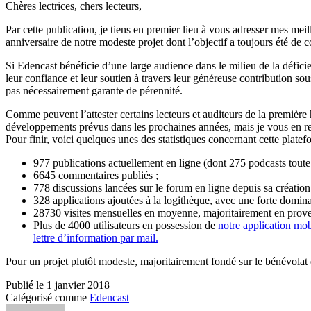
Chères lectrices, chers lecteurs,
Par cette publication, je tiens en premier lieu à vous adresser mes me
anniversaire de notre modeste projet dont l’objectif a toujours été de 
Si Edencast bénéficie d’une large audience dans le milieu de la défici
leur confiance et leur soutien à travers leur généreuse contribution sou
pas nécessairement garante de pérennité.
Comme peuvent l’attester certains lecteurs et auditeurs de la première
développements prévus dans les prochaines années, mais je vous en re
Pour finir, voici quelques unes des statistiques concernant cette plate
977 publications actuellement en ligne (dont 275 podcasts toute
6645 commentaires publiés ;
778 discussions lancées sur le forum en ligne depuis sa créatio
328 applications ajoutées à la logithèque, avec une forte domin
28730 visites mensuelles en moyenne, majoritairement en proven
Plus de 4000 utilisateurs en possession de
notre application mo
lettre d’information par mail.
Pour un projet plutôt modeste, majoritairement fondé sur le bénévolat e
Publié le
1 janvier 2018
Catégorisé comme
Edencast