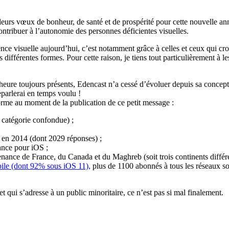
illeurs vœux de bonheur, de santé et de prospérité pour cette nouvelle a
contribuer à l’autonomie des personnes déficientes visuelles.
ence visuelle aujourd’hui, c’est notamment grâce à celles et ceux qui cro
s différentes formes. Pour cette raison, je tiens tout particulièrement à l
 heure toujours présents, Edencast n’a cessé d’évoluer depuis sa concep
parlerai en temps voulu !
forme au moment de la publication de ce petit message :
 catégorie confondue) ;
n en 2014 (dont 2029 réponses) ;
ance pour iOS ;
ance de France, du Canada et du Maghreb (soit trois continents différe
bile (dont 92% sous iOS 11),
plus de 1100 abonnés à tous les réseaux 
t qui s’adresse à un public minoritaire, ce n’est pas si mal finalement.