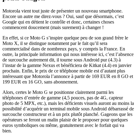
Motorola vient tout juste de présenter un nouveau smartphone.
Encore un autre me direz-vous ? Oui, sauf que désormais, c’est
Google qui en détient le contrôle et donc, certaines choses
commencent doucement (mais surement) à changer !
En effet, si ce Moto G s’inspire quelque peu de son grand frère le
Moto X, il se distingue notamment par le fait qu’il sera
commercialisé dans de nombreux pays, y compris la France. En
outre, la principale information qui nous intéresse ici, c’est l’absence
de surcouche autrement dit, il tourne sous Android pur (4.3) à
l’instar de la gamme Nexus et bénéficiera de Kitkat (4.4) en janvier
prochain. Enfin, le prix de ce téléphone mobile est d’autant plus
intéressant que Motorola l’annonce à partir de 169 EUR en 8 GO et
199 EUR en 16 GO, sans abonnement.
Alors, certes le Moto G se positionne clairement parmi les
téléphones d’entrée de gamme (4,5 pouces, pas de 4G, capteur
photo de 5 MPX, etc.), mais les déficients visuels auront au moins la
possibilité d’acquérir un terminal mobile sous Android débarrassé de
surcouche constructeur et à un prix plutôt planché. Gageons que les
opérateurs se feront un malin plaisir de le proposer pour quelques
euros symboliques ou même, gratuitement avec le forfait qui va
bien.