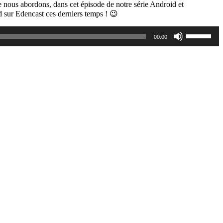
ue nous abordons, dans cet épisode de notre série Android et
id sur Edencast ces derniers temps ! 😉
Utilisez
00:00
les
flèches
haut/bas
pour
augmente
ou
diminuer
le
volume.