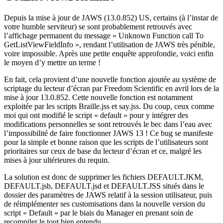
Depuis la mise à jour de JAWS (13.0.852) US, certains (à l’instar de
votre humble serviteur) se sont probablement retrouvés avec
l’affichage permanent du message « Unknown Function call To
GetListViewFieldInfo », rendant l’utilisation de JAWS très pénible,
voire impossible. Après une petite enquête approfondie, voici enfin
le moyen d’y mettre un terme !
En fait, cela provient d’une nouvelle fonction ajoutée au système de
scriptage du lecteur d’écran par Freedom Scientific en avril lors de la
mise à jour 13.0.852. Cette nouvelle fonction est notamment
exploitée par les scripts Braille.jss et say.jss. Du coup, ceux comme
moi qui ont modifié le script « default » pour y intégrer des
modifications personnelles se sont retrouvés le bec dans l’eau avec
l’impossibilité de faire fonctionner JAWS 13 ! Ce bug se manifeste
pour la simple et bonne raison que les scripts de l’utilisateurs sont
prioritaires sur ceux de base du lecteur d’écran et ce, malgré les
mises à jour ultérieures du requin.
La solution est donc de supprimer les fichiers DEFAULT.JKM,
DEFAULT.jsb, DEFAULT.jsd et DEFAULT.JSS situés dans le
dossier des paramètres de JAWS relatif à la session utilisateur, puis
de réimplémenter ses customisations dans la nouvelle version du
script « Default » par le biais du Manager en prenant soin de
recompiler le tout bien entendu..