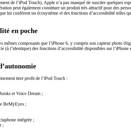
èrement de l’iPod Touch), Apple n’a pas manqué de susciter quelques esp
ation peut également constituer un produit très attractif pour des perso
e lui confèrent un écosystème et des fonctions d’accessibilité telles qu
lité en poche
es mêmes composants que l’iPhone 6, y compris son capteur photo iSigh
icie (à l’identique) des fonctions d’accessibilité disponibles sur l’iPhone
 d’autonomie
nement tirer profit de l’iPod Touch :
iBooks et Voice Dream ;
mme BeMyEyes ;
ictaphone intégrée ;
 ;