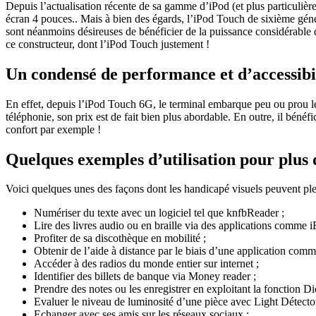
Depuis l’actualisation récente de sa gamme d’iPod (et plus particuli
écran 4 pouces.. Mais à bien des égards, l’iPod Touch de sixième génér
sont néanmoins désireuses de bénéficier de la puissance considérable qu
ce constructeur, dont l’iPod Touch justement !
Un condensé de performance et d’accessibi
En effet, depuis l’iPod Touch 6G, le terminal embarque peu ou prou l
téléphonie, son prix est de fait bien plus abordable. En outre, il bénéf
confort par exemple !
Quelques exemples d’utilisation pour plus
Voici quelques unes des façons dont les handicapé visuels peuvent plei
Numériser du texte avec un logiciel tel que knfbReader ;
Lire des livres audio ou en braille via des applications comme 
Profiter de sa discothèque en mobilité ;
Obtenir de l’aide à distance par le biais d’une application co
Accéder à des radios du monde entier sur internet ;
Identifier des billets de banque via Money reader ;
Prendre des notes ou les enregistrer en exploitant la fonction D
Evaluer le niveau de luminosité d’une pièce avec Light Détector
Echanger avec ses amis sur les réseaux sociaux ;