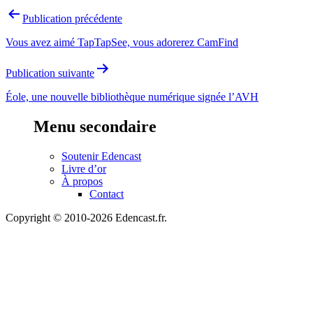
Navigation
Publication précédente
de
Vous avez aimé TapTapSee, vous adorerez CamFind
l’article
Publication suivante
Éole, une nouvelle bibliothèque numérique signée l’AVH
Menu secondaire
Soutenir Edencast
Livre d’or
À propos
Contact
Copyright © 2010-2026 Edencast.fr.