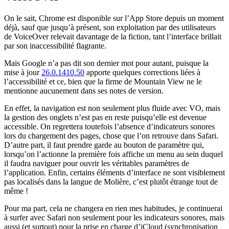
On le sait, Chrome est disponible sur l’App Store depuis un moment
déjà, sauf que jusqu’à présent, son exploitation par des utilisateurs
de VoiceOver relevait davantage de la fiction, tant l’interface brillait
par son inaccessibilité flagrante.
Mais Google n’a pas dit son dernier mot pour autant, puisque la
mise à jour
26.0.1410.50
apporte quelques corrections liées à
l’accessibilité et ce, bien que la firme de Mountain View ne le
mentionne aucunement dans ses notes de version.
En effet, la navigation est non seulement plus fluide avec VO, mais
la gestion des onglets n’est pas en reste puisqu’elle est devenue
accessible. On regrettera toutefois l’absence d’indicateurs sonores
lors du chargement des pages, chose que l’on retrouve dans Safari.
D’autre part, il faut prendre garde au bouton de paramètre qui,
lorsqu’on l’actionne la première fois affiche un menu au sein duquel
il faudra naviguer pour ouvrir les véritables paramètres de
l’application. Enfin, certains éléments d’interface ne sont visiblement
pas localisés dans la langue de Molière, c’est plutôt étrange tout de
même !
Pour ma part, cela ne changera en rien mes habitudes, je continuerai
à surfer avec Safari non seulement pour les indicateurs sonores, mais
aussi (et surtout) pour la prise en charge d’iCloud (synchronisation