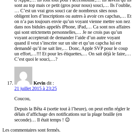
sont au top mais ce petit (gros pour nous) souci,… Ils l’oublie,
… C’est un vrai gros souci car de nombreux sites nous
obligent lors d’inscriptions ou autres à avoir ces capchas,… Et
on n’a pas toujours envie qu’un voyant vienne mettre son nez
dans nos bidules appelés iPhone, iPad,… Ca sont nos affaires
qui sont strictemetn personnelles,… Je ne crois pas qu’un
voyant accepterait de demander l’aide d’un autre voyant
quand il veut s’inscrire sur un site et qu’un capcha lui est
demandé qu’il ne sait lire,… Donc, Apple SVP pour le coup
un effort,…!!! Et pour les étiquettes,… On sait déjà le faire,…
C’est quoi le souci,…?
Kevin
dit :
21 juillet 2015 à 23:25
Coucou,
Depuis la Bêta 4 (sortie tout à l’heure), on peut enfin régler le
délais d’affichage des notifications sur la plage braille (en
seconde)… Il était temps ! 😉
Les commentaires sont fermés.