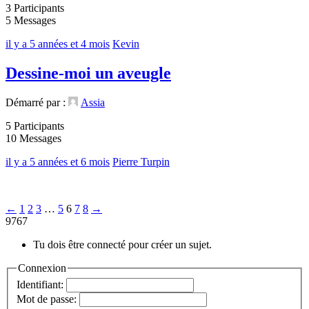
3 Participants
5 Messages
il y a 5 années et 4 mois
Kevin
Dessine-moi un aveugle
Démarré par :
Assia
5 Participants
10 Messages
il y a 5 années et 6 mois
Pierre Turpin
←
1
2
3
…
5
6
7
8
→
9767
Tu dois être connecté pour créer un sujet.
Connexion
Identifiant:
Mot de passe: