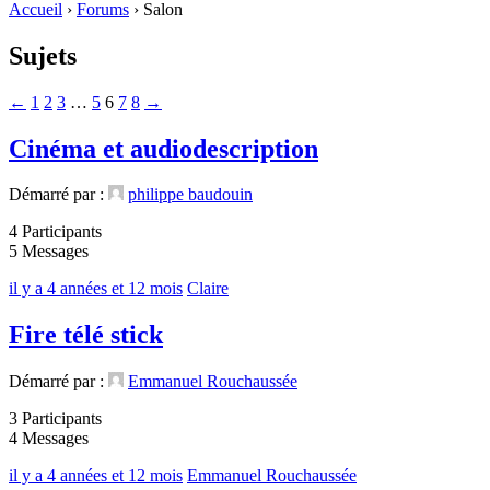
Accueil
›
Forums
›
Salon
Sujets
←
1
2
3
…
5
6
7
8
→
Cinéma et audiodescription
Démarré par :
philippe baudouin
4 Participants
5 Messages
il y a 4 années et 12 mois
Claire
Fire télé stick
Démarré par :
Emmanuel Rouchaussée
3 Participants
4 Messages
il y a 4 années et 12 mois
Emmanuel Rouchaussée