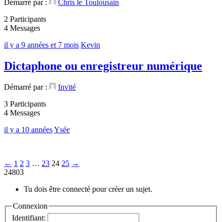
Démarré par :
Chris le Toulousain
2 Participants
4 Messages
il y a 9 années et 7 mois
Kevin
Dictaphone ou enregistreur numérique
Démarré par :
Invité
3 Participants
4 Messages
il y a 10 années
Ysée
←
1
2
3
…
23
24
25
→
24803
Tu dois être connecté pour créer un sujet.
Connexion
Identifiant: