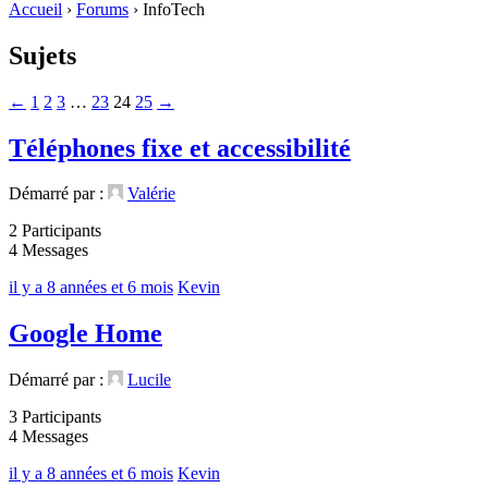
Accueil
›
Forums
›
InfoTech
Sujets
←
1
2
3
…
23
24
25
→
Téléphones fixe et accessibilité
Démarré par :
Valérie
2 Participants
4 Messages
il y a 8 années et 6 mois
Kevin
Google Home
Démarré par :
Lucile
3 Participants
4 Messages
il y a 8 années et 6 mois
Kevin