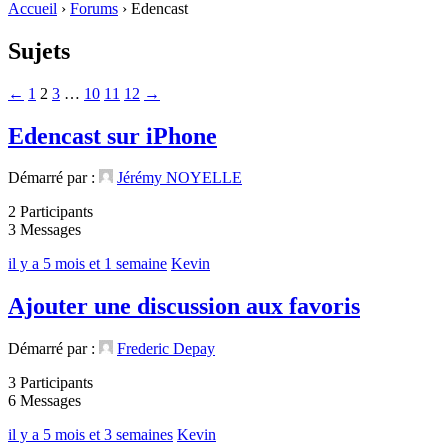
Accueil
›
Forums
›
Edencast
Sujets
←
1
2
3
…
10
11
12
→
Edencast sur iPhone
Démarré par :
Jérémy NOYELLE
2 Participants
3 Messages
il y a 5 mois et 1 semaine
Kevin
Ajouter une discussion aux favoris
Démarré par :
Frederic Depay
3 Participants
6 Messages
il y a 5 mois et 3 semaines
Kevin