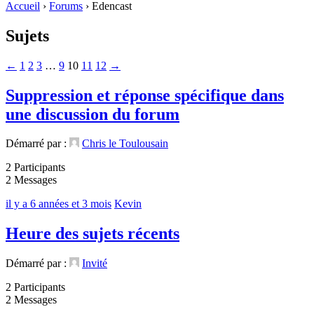
Accueil
›
Forums
›
Edencast
Sujets
←
1
2
3
…
9
10
11
12
→
Suppression et réponse spécifique dans
une discussion du forum
Démarré par :
Chris le Toulousain
2 Participants
2 Messages
il y a 6 années et 3 mois
Kevin
Heure des sujets récents
Démarré par :
Invité
2 Participants
2 Messages