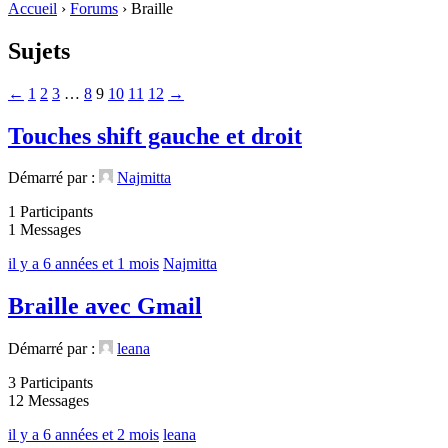
Accueil
›
Forums
›
Braille
Sujets
←
1
2
3
…
8
9
10
11
12
→
Touches shift gauche et droit
Démarré par :
Najmitta
1 Participants
1 Messages
il y a 6 années et 1 mois
Najmitta
Braille avec Gmail
Démarré par :
leana
3 Participants
12 Messages
il y a 6 années et 2 mois
leana