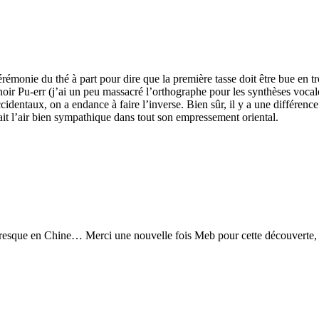
rémonie du thé à part pour dire que la première tasse doit être bue en tr
 noir Pu-err (j’ai un peu massacré l’orthographe pour les synthèses vocale
ccidentaux, on a endance à faire l’inverse. Bien sûr, il y a une différenc
vait l’air bien sympathique dans tout son empressement oriental.
is presque en Chine… Merci une nouvelle fois Meb pour cette découverte, j