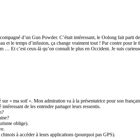
Accompagné d’un Gun Powder. C’était intéressant, le Oolong fait parti de
au et le temps d’infusion, ça change vraiment tout ! Par contre pour le th
m … Et c’est ceux-là qu’on connaît le plus en Occident. Je suis curieus
té sur « ma soif ». Mon admiration va à la présentatrice pour son françai
 intéressant de les entendre partager leurs ressentis.
n?
hine?
urisme oblige).
ve.
s chinois à accéder à leurs applications (pourquoi pas GPS).