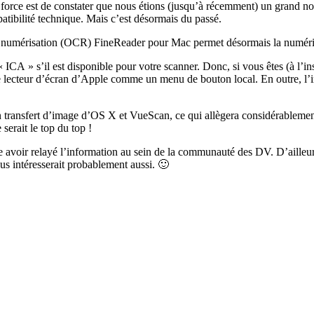
orce est de constater que nous étions (jusqu’à récemment) un grand nomb
atibilité technique. Mais c’est désormais du passé.
e numérisation (OCR) FineReader pour Mac permet désormais la numérisat
CA » s’il est disponible pour votre scanner. Donc, si vous êtes (à l’ins
r le lecteur d’écran d’Apple comme un menu de bouton local. En outre, 
tion transfert d’image d’OS X et VueScan, ce qui allègera considérableme
erait le top du top !
le avoir relayé l’information au sein de la communauté des DV. D’ailleu
ous intéresserait probablement aussi. 🙂