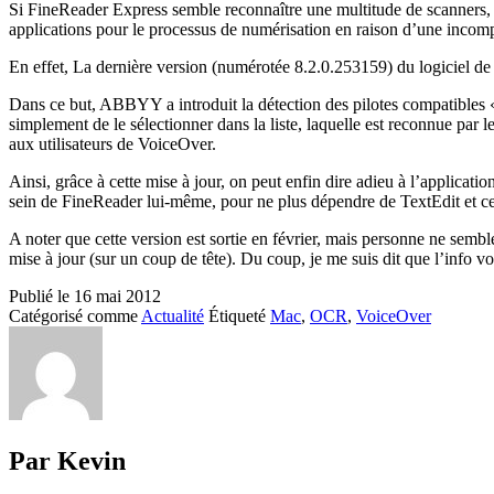
Si FineReader Express semble reconnaître une multitude de scanners, f
applications pour le processus de numérisation en raison d’une incomp
En effet, La dernière version (numérotée 8.2.0.253159) du logiciel d
Dans ce but, ABBYY a introduit la détection des pilotes compatibles « I
simplement de le sélectionner dans la liste, laquelle est reconnue pa
aux utilisateurs de VoiceOver.
Ainsi, grâce à cette mise à jour, on peut enfin dire adieu à l’applica
sein de FineReader lui-même, pour ne plus dépendre de TextEdit et ce s
A noter que cette version est sortie en février, mais personne ne semb
mise à jour (sur un coup de tête). Du coup, je me suis dit que l’info v
Publié le
16 mai 2012
Catégorisé comme
Actualité
Étiqueté
Mac
,
OCR
,
VoiceOver
Par Kevin