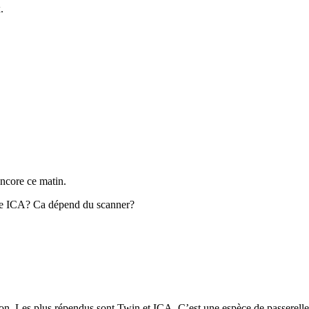
.
encore ce matin.
rface ICA? Ca dépend du scanner?
tion. Les plus répendus sont Twin et ICA. C’est une espèce de passerelle 