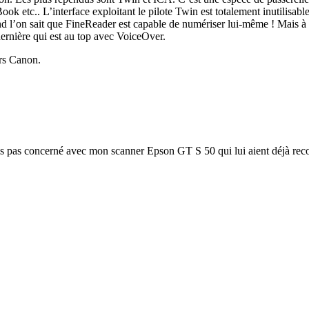
ok etc.. L’interface exploitant le pilote Twin est totalement inutilisa
nd l’on sait que FineReader est capable de numériser lui-même ! Mais à 
 dernière qui est au top avec VoiceOver.
ers Canon.
is pas concerné avec mon scanner Epson GT S 50 qui lui aient déjà rec