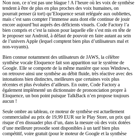
Non non, ce n’est pas une blague ! A l’heure où les voix de synthèse
tendent à être de plus en plus proches des voix humaines, on
pourrait penser (à tort) qu’Eloquence serait reléguée aux oubliettes,
mais c’est sans compter l’immense aura dont elle continue de jouir
encore aujourd’hui auprès des déficients visuels. Code Factory l’a
bien compris et c’est la raison pour laquelle elle s’est mis en tête de
le proposer sur Android, à défaut de pouvoir en faire autant au sein
de l’univers Apple (lequel comptent bien plus d’utilisateurs mal et
non-voyants).
Bien connue notamment des utilisateurs de JAWS, la célèbre
synthèse vocale Eloquence fait son apparition sur le système de
Google. Elle se comporte de la même manière que sous Windows,
on retrouve ainsi une synthèse au débit fluide, très réactive avec des
intonations bien distinctes, meilleures que certaines voix plus
récentes et plus évoluées d’ailleurs. En outre, Code Factory a
également implémenté un dictionnaire de prononciation propre à
Eloquence, un bon point puisque TalkBack n’en propose toujours
aucun !
Seule ombre au tableau, ce moteur de synthèse est actuellement
commercialisé au prix de 19,99 EUR sur le Play Store, un prix qui
risque d’en dissuader plus d’un, dans la mesure où des voix dotées
d’une meilleure prosodie sont disponibles à un tarif bien plus
compétitif, voire gratuit (pour le moteur de Google et la synthèse