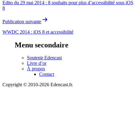
Edito du 29 mai 2014 : 8 souhaits pour plus d’accessibilité sous iOS
l’article
8
Publication suivante
WWDC 2014 : iOS 8 et accessibilité
Menu secondaire
Soutenir Edencast
Livre d’or
À propos
Contact
Copyright © 2010-2026 Edencast.fr.