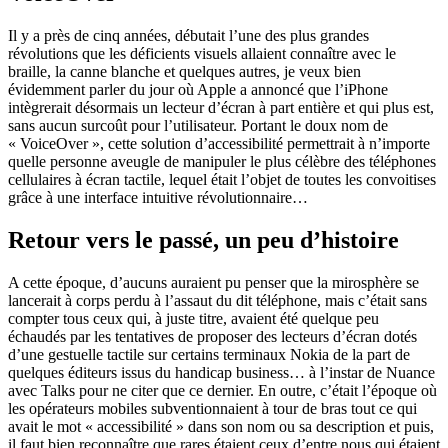
Il y a près de cinq années, débutait l’une des plus grandes
révolutions que les déficients visuels allaient connaître avec le
braille, la canne blanche et quelques autres, je veux bien
évidemment parler du jour où Apple a annoncé que l’iPhone
intègrerait désormais un lecteur d’écran à part entière et qui plus est,
sans aucun surcoût pour l’utilisateur. Portant le doux nom de
« VoiceOver », cette solution d’accessibilité permettrait à n’importe
quelle personne aveugle de manipuler le plus célèbre des téléphones
cellulaires à écran tactile, lequel était l’objet de toutes les convoitises
grâce à une interface intuitive révolutionnaire…
Retour vers le passé, un peu d’histoire
A cette époque, d’aucuns auraient pu penser que la mirosphère se
lancerait à corps perdu à l’assaut du dit téléphone, mais c’était sans
compter tous ceux qui, à juste titre, avaient été quelque peu
échaudés par les tentatives de proposer des lecteurs d’écran dotés
d’une gestuelle tactile sur certains terminaux Nokia de la part de
quelques éditeurs issus du handicap business… à l’instar de Nuance
avec Talks pour ne citer que ce dernier. En outre, c’était l’époque où
les opérateurs mobiles subventionnaient à tour de bras tout ce qui
avait le mot « accessibilité » dans son nom ou sa description et puis,
il faut bien reconnaître que rares étaient ceux d’entre nous qui étaient