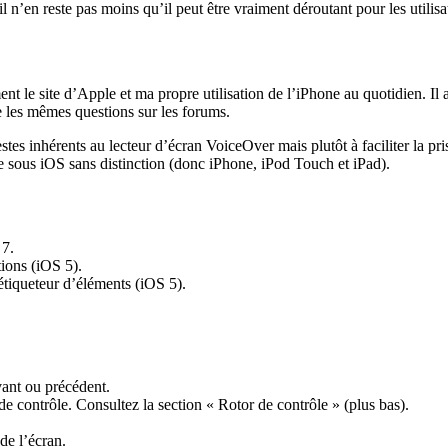
l n’en reste pas moins qu’il peut être vraiment déroutant pour les utilis
le site d’Apple et ma propre utilisation de l’iPhone au quotidien. Il a ét
se les mêmes questions sur les forums.
tes inhérents au lecteur d’écran VoiceOver mais plutôt à faciliter la p
le sous iOS sans distinction (donc iPhone, iPod Touch et iPad).
 7.
tions (iOS 5).
étiqueteur d’éléments (iOS 5).
ivant ou précédent.
r de contrôle. Consultez la section « Rotor de contrôle » (plus bas).
 de l’écran.