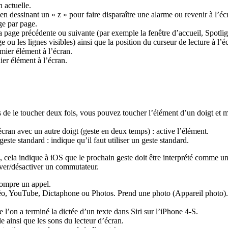
n actuelle.
en dessinant un « z » pour faire disparaître une alarme ou revenir à l’éc
age par page.
 la page précédente ou suivante (par exemple la fenêtre d’accueil, Spotlig
e ou les lignes visibles) ainsi que la position du curseur de lecture à l’é
emier élément à l’écran.
nier élément à l’écran.
de le toucher deux fois, vous pouvez toucher l’élément d’un doigt et ma
cran avec un autre doigt (geste en deux temps) : active l’élément.
ste standard : indique qu’il faut utiliser un geste standard.
, cela indique à iOS que le prochain geste doit être interprété comme u
ctiver/désactiver un commutateur.
rompre un appel.
déo, YouTube, Dictaphone ou Photos. Prend une photo (Appareil photo)
l’on a terminé la dictée d’un texte dans Siri sur l’iPhone 4-S.
le ainsi que les sons du lecteur d’écran.