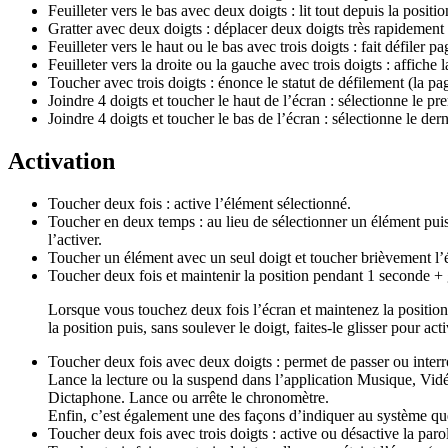
Feuilleter vers le bas avec deux doigts : lit tout depuis la positio
Gratter avec deux doigts : déplacer deux doigts très rapidement 
Feuilleter vers le haut ou le bas avec trois doigts : fait défiler p
Feuilleter vers la droite ou la gauche avec trois doigts : affiche
Toucher avec trois doigts : énonce le statut de défilement (la pag
Joindre 4 doigts et toucher le haut de l’écran : sélectionne le pr
Joindre 4 doigts et toucher le bas de l’écran : sélectionne le der
Activation
Toucher deux fois : active l’élément sélectionné.
Toucher en deux temps : au lieu de sélectionner un élément puis 
l’activer.
Toucher un élément avec un seul doigt et toucher brièvement l’é
Toucher deux fois et maintenir la position pendant 1 seconde + ge
Lorsque vous touchez deux fois l’écran et maintenez la position
la position puis, sans soulever le doigt, faites-le glisser pour a
Toucher deux fois avec deux doigts : permet de passer ou inter
Lance la lecture ou la suspend dans l’application Musique, Vi
Dictaphone. Lance ou arrête le chronomètre.
Enfin, c’est également une des façons d’indiquer au système que 
Toucher deux fois avec trois doigts : active ou désactive la paro