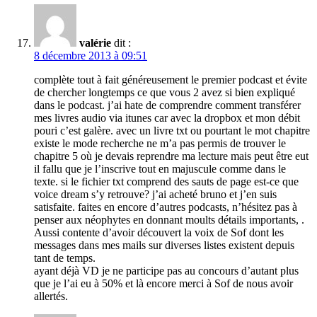
valérie
dit :
8 décembre 2013 à 09:51
complète tout à fait généreusement le premier podcast et évite
de chercher longtemps ce que vous 2 avez si bien expliqué
dans le podcast. j’ai hate de comprendre comment transférer
mes livres audio via itunes car avec la dropbox et mon débit
pouri c’est galère. avec un livre txt ou pourtant le mot chapitre
existe le mode recherche ne m’a pas permis de trouver le
chapitre 5 où je devais reprendre ma lecture mais peut être eut
il fallu que je l’inscrive tout en majuscule comme dans le
texte. si le fichier txt comprend des sauts de page est-ce que
voice dream s’y retrouve? j’ai acheté bruno et j’en suis
satisfaite. faites en encore d’autres podcasts, n’hésitez pas à
penser aux néophytes en donnant moults détails importants, .
Aussi contente d’avoir découvert la voix de Sof dont les
messages dans mes mails sur diverses listes existent depuis
tant de temps.
ayant déjà VD je ne participe pas au concours d’autant plus
que je l’ai eu à 50% et là encore merci à Sof de nous avoir
allertés.