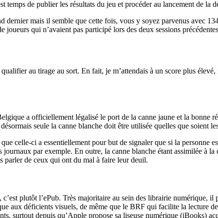
est temps de publier les résultats du jeu et procéder au lancement de la 
d dernier mais il semble que cette fois, vous y soyez parvenus avec 134 
e joueurs qui n’avaient pas participé lors des deux sessions précédentes
alifier au tirage au sort. En fait, je m’attendais à un score plus élevé, m
 Belgique a officiellement légalisé le port de la canne jaune et la bonne 
ésormais seule la canne blanche doit être utilisée quelles que soient les
 celle-ci a essentiellement pour but de signaler que si la personne est b
 journaux par exemple. En outre, la canne blanche étant assimilée à la c
 parler de ceux qui ont du mal à faire leur deuil.
c’est plutôt l’ePub. Très majoritaire au sein des librairie numérique, il
e aux déficients visuels, de même que le BRF qui facilite la lecture de 
ants, surtout depuis qu’Apple propose sa liseuse numérique (iBooks) acce