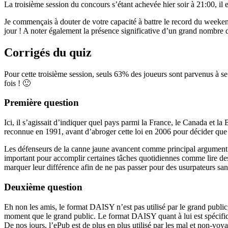
La troisième session du concours s’étant achevée hier soir à 21:00, il 
Je commençais à douter de votre capacité à battre le record du weeken
jour ! A noter également la présence significative d’un grand nombre d
Corrigés du quiz
Pour cette troisième session, seuls 63% des joueurs sont parvenus à se qu
fois ! 🙂
Première question
Ici, il s’agissait d’indiquer quel pays parmi la France, le Canada et la
reconnue en 1991, avant d’abroger cette loi en 2006 pour décider que d
Les défenseurs de la canne jaune avancent comme principal argument que
important pour accomplir certaines tâches quotidiennes comme lire des
marquer leur différence afin de ne pas passer pour des usurpateurs sans
Deuxième question
Eh non les amis, le format DAISY n’est pas utilisé par le grand public, 
moment que le grand public. Le format DAISY quant à lui est spécifiqu
De nos jours, l’ePub est de plus en plus utilisé par les mal et non-voy