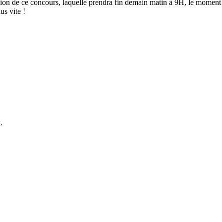
ession de ce concours, laquelle prendra fin demain matin à 9H, le momen
us vite !
.