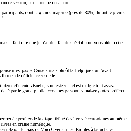
dernière session, par la même occasion.
participants, dont la grande majorité (près de 80%) durant le premier
 !
ais il faut dire que je n’ai rien fait de spécial pour vous aider cette
réponse n’est pas le Canada mais plutôt la Belgique qui l’avait
 formes de déficience visuelle.
ien déficiente visuelle, son reste visuel est malgré tout assez
écité par le grand public, certaines personnes mal-voyantes préfèrent
 permet de profiter de la disponibilité des livres électroniques au même
livres en braille numérique.
ssible par le biais de VoiceOver sur les iBidules à laquelle est