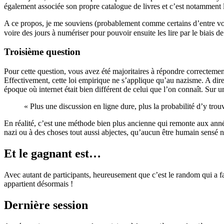
également associée son propre catalogue de livres et c’est notamment l’u
A ce propos, je me souviens (probablement comme certains d’entre vous)
voire des jours à numériser pour pouvoir ensuite les lire par le biai
Troisième question
Pour cette question, vous avez été majoritaires à répondre correctement
Effectivement, cette loi empirique ne s’applique qu’au nazisme. A dir
époque où internet était bien différent de celui que l’on connaît. Sur
« Plus une discussion en ligne dure, plus la probabilité d’y tro
En réalité, c’est une méthode bien plus ancienne qui remonte aux années
nazi ou à des choses tout aussi abjectes, qu’aucun être humain sensé 
Et le gagnant est…
Avec autant de participants, heureusement que c’est le random qui a fai
appartient désormais !
Dernière session