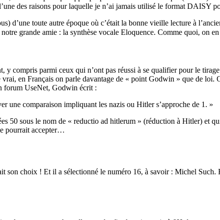
ne des raisons pour laquelle je n’ai jamais utilisé le format DAISY pour 
 d’une toute autre époque où c’était la bonne vieille lecture à l’ancienn
s de notre grande amie : la synthèse vocale Eloquence. Comme quoi, on e
, y compris parmi ceux qui n’ont pas réussi à se qualifier pour le tirage
e vrai, en Français on parle davantage de « point Godwin » que de loi.
 un forum UseNet, Godwin écrit :
uver une comparaison impliquant les nazis ou Hitler s’approche de 1. »
 50 sous le nom de « reductio ad hitlerum » (réduction à Hitler) et qui 
ne pourrait accepter…
t son choix ! Et il a sélectionné le numéro 16, à savoir : Michel Such. F