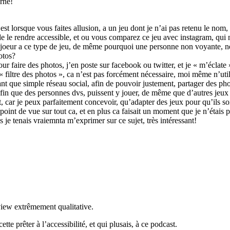
rne!
est lorsque vous faites allusion, a un jeu dont je n’ai pas retenu le nom
t de le rendre accessible, et ou vous comparez ce jeu avec instagram, qui 
joeur a ce type de jeu, de même pourquoi une personne non voyante, ne po
otos?
r faire des photos, j’en poste sur facebook ou twitter, et je « m’éclate »
« filtre des photos », ca n’est pas forcément nécessaire, moi même n’utili
ant que simple réseau social, afin de pouvoir justement, partager des photo
in que des personnes dvs, puissent y jouer, de même que d’autres jeux 
part, car je peux parfaitement concevoir, qu’adapter des jeux pour qu’ils
oint de vue sur tout ca, et en plus ca faisait un moment que je n’étais p
e tenais vraiemnta m’exprimer sur ce sujet, très intéressant!
rview extrêmement qualitative.
e prêter à l’accessibilité, et qui plusais, à ce podcast.