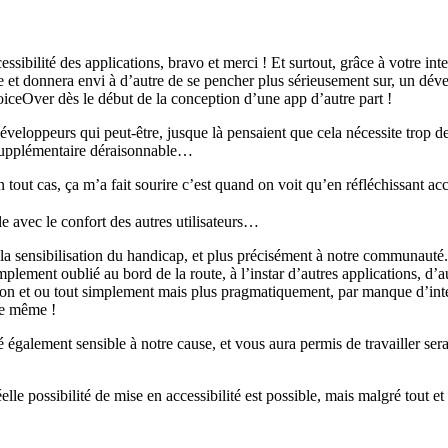
cessibilité des applications, bravo et merci ! Et surtout, grâce à votre 
ige et donnera envi à d’autre de se pencher plus sérieusement sur, un dé
VoiceOver dès le début de la conception d’une app d’autre part !
eloppeurs qui peut-être, jusque là pensaient que cela nécessite trop de
 supplémentaire déraisonnable…
en tout cas, ça m’a fait sourire c’est quand on voit qu’en réfléchissant a
e avec le confort des autres utilisateurs…
 la sensibilisation du handicap, et plus précisément à notre communauté.
mplement oublié au bord de la route, à l’instar d’autres applications, d’
ion et ou tout simplement mais plus pragmatiquement, par manque d’intérê
 le même !
é également sensible à notre cause, et vous aura permis de travailler se
elle possibilité de mise en accessibilité est possible, mais malgré tout 