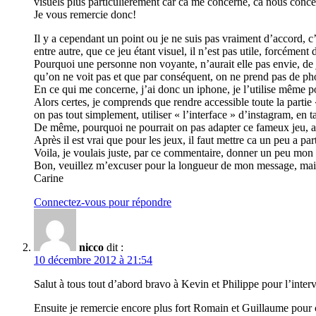
visuels plus particulièrement car ca me concerne, ca nous conce
Je vous remercie donc!
Il y a cependant un point ou je ne suis pas vraiment d’accord, c’
entre autre, que ce jeu étant visuel, il n’est pas utile, forcémen
Pourquoi une personne non voyante, n’aurait elle pas envie, de 
qu’on ne voit pas et que par conséquent, on ne prend pas de ph
En ce qui me concerne, j’ai donc un iphone, je l’utilise même pou
Alors certes, je comprends que rendre accessible toute la partie 
on pas tout simplement, utiliser « l’interface » d’instagram, en t
De même, pourquoi ne pourrait on pas adapter ce fameux jeu, af
Après il est vrai que pour les jeux, il faut mettre ca un peu a 
Voila, je voulais juste, par ce commentaire, donner un peu mon p
Bon, veuillez m’excuser pour la longueur de mon message, mais j
Carine
Connectez-vous pour répondre
nicco
dit :
10 décembre 2012 à 21:54
Salut à tous tout d’abord bravo à Kevin et Philippe pour l’inte
Ensuite je remercie encore plus fort Romain et Guillaume pour cett