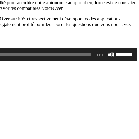
té pour accroître notre autonomie au quotidien, force est de constater
favorites compatibles VoiceOver.
eOver sur iOS et respectivement développeurs des applications
 également profité pour leur poser les questions que vous nous avez
Utilisez
00:00
les
flèches
haut/bas
pour
augmente
ou
diminuer
le
volume.