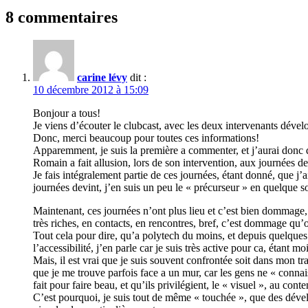
8 commentaires
carine lévy
dit :
10 décembre 2012 à 15:09
Bonjour a tous!
Je viens d’écouter le clubcast, avec les deux intervenants développ
Donc, merci beaucoup pour toutes ces informations!
Apparemment, je suis la première a commenter, et j’aurai donc 
Romain a fait allusion, lors de son intervention, aux journées de
Je fais intégralement partie de ces journées, étant donné, que j’a
journées devint, j’en suis un peu le « précurseur » en quelque so
Maintenant, ces journées n’ont plus lieu et c’est bien dommage, m
très riches, en contacts, en rencontres, bref, c’est dommage qu’
Tout cela pour dire, qu’a polytech du moins, et depuis quelques a
l’accessibilité, j’en parle car je suis très active pour ca, étant
Mais, il est vrai que je suis souvent confrontée soit dans mon tr
que je me trouve parfois face a un mur, car les gens ne « connai
fait pour faire beau, et qu’ils privilégient, le « visuel », au cont
C’est pourquoi, je suis tout de même « touchée », que des développ