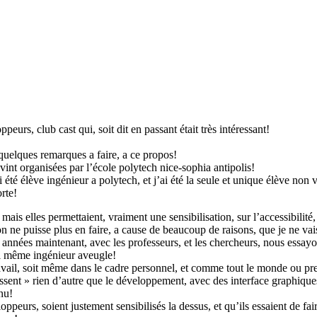
eurs, club cast qui, soit dit en passant était très intéressant!
quelques remarques a faire, a ce propos!
vint organisées par l’école polytech nice-sophia antipolis!
i été élève ingénieur a polytech, et j’ai été la seule et unique élève non
rte!
ais elles permettaient, vraiment une sensibilisation, sur l’accessibilité,
on ne puisse plus en faire, a cause de beaucoup de raisons, que je ne vai
nnées maintenant, avec les professeurs, et les chercheurs, nous essayons
 moi même ingénieur aveugle!
avail, soit même dans le cadre personnel, et comme tout le monde ou pres
ssent » rien d’autre que le développement, avec des interface graphiques
enu!
eurs, soient justement sensibilisés la dessus, et qu’ils essaient de faire 