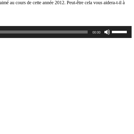
mé au cours de cette année 2012. Peut-être cela vous aidera-t-il à
Utilisez
00:00
les
flèches
haut/bas
pour
augmente
ou
diminuer
le
volume.