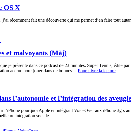
ac OS X
j’ai récemment fait une découverte qui me permet d’en faire tout autant
r
es et malvoyants (Màj)
eu que je présente dans ce podcast de 23 minutes. Super Tennis, édité p
Super
ntration accrue pour jouer dans de bonnes…
Poursuivre la lecture
Tennis,
un
jeu
de
tennis
ans l’autonomie et l’intégration des aveugl
pour
aveugle
pour l’iPhone pourquoi Apple en intégrant VoiceOver aux iPhone 3g-s aux
et
illeure intégration sociale.
malvoya
(Màj)
é
,
iPhone
,
VoiceOver