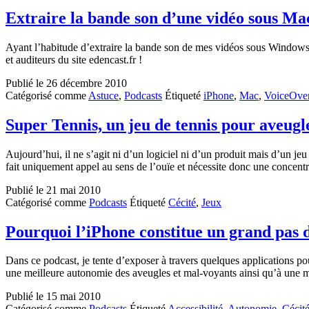
Extraire la bande son d’une vidéo sous M
Ayant l’habitude d’extraire la bande son de mes vidéos sous Windows, 
et auditeurs du site edencast.fr !
Publié le
26 décembre 2010
Catégorisé comme
Astuce
,
Podcasts
Étiqueté
iPhone
,
Mac
,
VoiceOve
Super Tennis, un jeu de tennis pour aveugl
Aujourd’hui, il ne s’agit ni d’un logiciel ni d’un produit mais d’un j
fait uniquement appel au sens de l’ouïe et nécessite donc une conce
Publié le
21 mai 2010
Catégorisé comme
Podcasts
Étiqueté
Cécité
,
Jeux
Pourquoi l’iPhone constitue un grand pas d
Dans ce podcast, je tente d’exposer à travers quelques applications 
une meilleure autonomie des aveugles et mal-voyants ainsi qu’à une me
Publié le
15 mai 2010
Catégorisé comme
Podcasts
Étiqueté
Accessibilité
,
Autonomie
,
Cécit