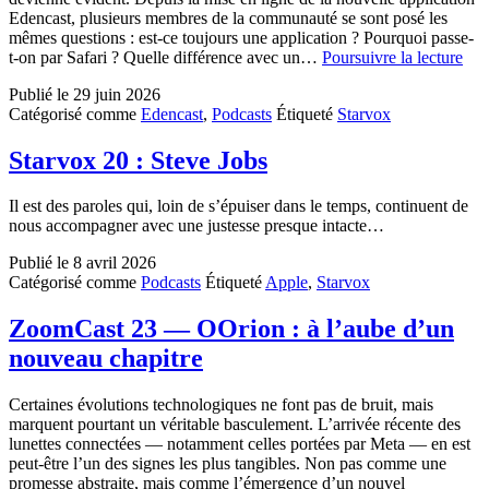
Edencast, plusieurs membres de la communauté se sont posé les
mêmes questions : est-ce toujours une application ? Pourquoi passe-
Sta
t-on par Safari ? Quelle différence avec un…
Poursuivre la lecture
Ext
Publié le
29 juin 2026
:
Catégorisé comme
Edencast
,
Podcasts
Étiqueté
Starvox
Ede
202
Starvox 20 : Steve Jobs
Il est des paroles qui, loin de s’épuiser dans le temps, continuent de
nous accompagner avec une justesse presque intacte…
Publié le
8 avril 2026
Catégorisé comme
Podcasts
Étiqueté
Apple
,
Starvox
ZoomCast 23 — OOrion : à l’aube d’un
nouveau chapitre
Certaines évolutions technologiques ne font pas de bruit, mais
marquent pourtant un véritable basculement. L’arrivée récente des
lunettes connectées — notamment celles portées par Meta — en est
peut-être l’un des signes les plus tangibles. Non pas comme une
promesse abstraite, mais comme l’émergence d’un nouvel