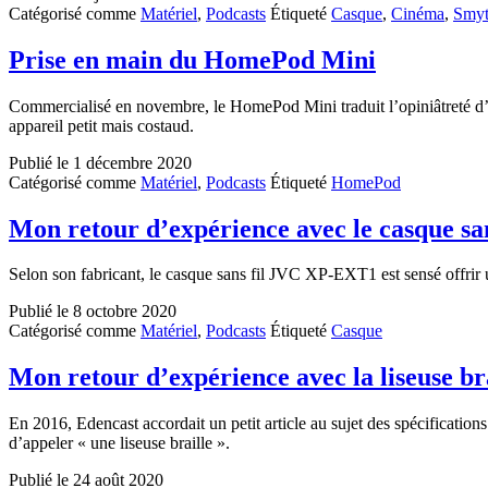
Catégorisé comme
Matériel
,
Podcasts
Étiqueté
Casque
,
Cinéma
,
Smyt
Prise en main du HomePod Mini
Commercialisé en novembre, le HomePod Mini traduit l’opiniâtreté d’App
appareil petit mais costaud.
Publié le
1 décembre 2020
Catégorisé comme
Matériel
,
Podcasts
Étiqueté
HomePod
Mon retour d’expérience avec le casque s
Selon son fabricant, le casque sans fil JVC XP-EXT1 est sensé offrir u
Publié le
8 octobre 2020
Catégorisé comme
Matériel
,
Podcasts
Étiqueté
Casque
Mon retour d’expérience avec la liseuse br
En 2016, Edencast accordait un petit article au sujet des spécifications
d’appeler « une liseuse braille ».
Publié le
24 août 2020