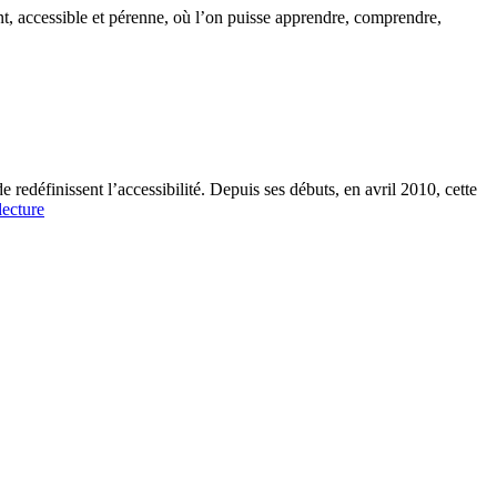
ant, accessible et pérenne, où l’on puisse apprendre, comprendre,
e redéfinissent l’accessibilité. Depuis ses débuts, en avril 2010, cette
L’hymne
lecture
d’Edencast
pour
2025