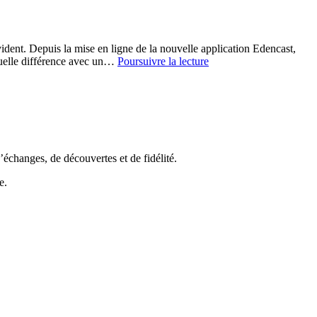
dent. Depuis la mise en ligne de la nouvelle application Edencast,
Starvox
Quelle différence avec un…
Poursuivre la lecture
Extra
:
Edencast
2026
échanges, de découvertes et de fidélité.
e.